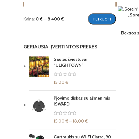
„Sore
Kaina:
0 €
—
8 400 €
FILTRUOTI
Elektros 
GERIAUSIAI ĮVERTINTOS PREKĖS
Saulės šviestuvai
“ULIGHTOWN”
15,00
€
Pjovimo diskas su ašmenimis
ISWARD
15,00
€
–
18,00
€
Gartraukis su Wi-Fi Ciarra, 90