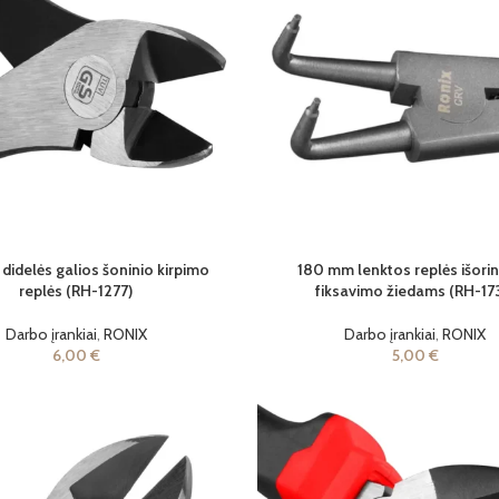
didelės galios šoninio kirpimo
180 mm lenktos replės išori
replės (RH-1277)
fiksavimo žiedams (RH-17
Darbo įrankiai
,
RONIX
Darbo įrankiai
,
RONIX
6,00
€
5,00
€