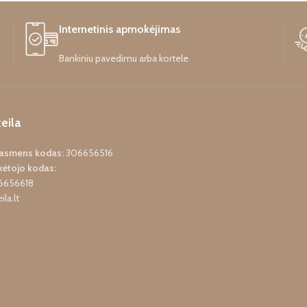
Internetinis apmokėjimas
Bankiniu pavedimu arba kortele
eila
o asmens kodas:
306656516
ėtojo kodas:
6656618
ila.lt