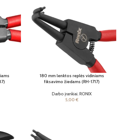
niams
180 mm lenktos replės vidiniams
37)
fiksavimo žiedams (RH-1717)
Darbo įrankiai
,
RONIX
5,00
€