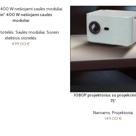
in“ 400 W nešiojami saulės
moduliai
stotelės
,
Saulės moduliai
,
Sorein
elektros stotelės
499,00
€
1080P projektorius su projekcin
75″
Namams
,
Projektoriai
149,00
€