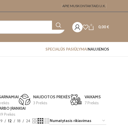
APIE MUS
KONTAKTAI
D.U.K.
0
0,00
€
SPECIALŪS PASIŪLYMAI
NAUJIENOS
SARNAMIAI
NAUDOTOS PREKĖS
VAIKAMS
Prekės
3 Prekės
7 Prekės
ARBO ĮRANKIAI
9 Prekės
9
12
18
24