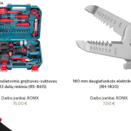
TA
uliatorinis gręžtuvas-suktuvas
180 mm daugiafunkcės elektrik
33 dalių rinkiniu (RS-8615)
(RH-1820)
Darbo įrankiai
,
RONIX
Darbo įrankiai
,
RONIX
75,00
€
7,00
€