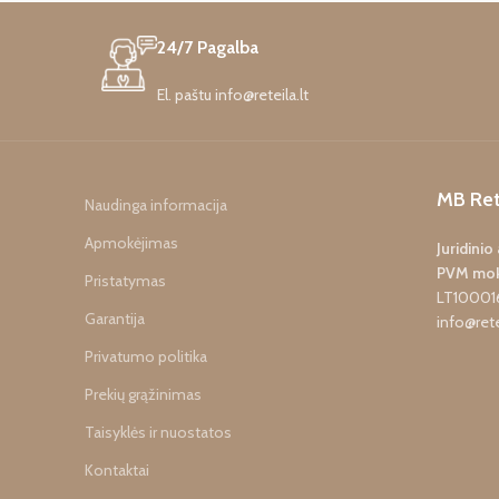
24/7 Pagalba
El. paštu info@reteila.lt
MB Ret
Naudinga informacija
Apmokėjimas
Juridini
PVM mok
Pristatymas
LT10001
Garantija
info@rete
Privatumo politika
Prekių grąžinimas
Taisyklės ir nuostatos
Kontaktai