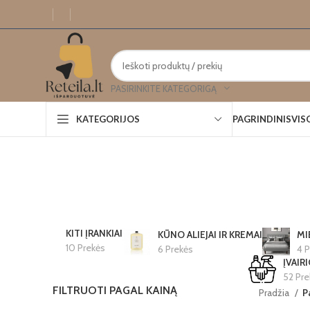
PASIRINKITE KATEGORIGĄ
PAGRINDINIS
VIS
KATEGORIJOS
KITI ĮRANKIAI
KŪNO ALIEJAI IR KREMAI
MI
10 Prekės
6 Prekės
4 P
ĮVAIR
52 Pre
FILTRUOTI PAGAL KAINĄ
Pradžia
P