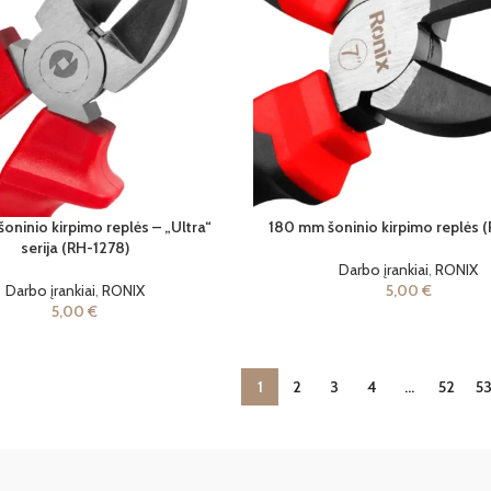
oninio kirpimo replės – „Ultra“
180 mm šoninio kirpimo replės 
serija (RH-1278)
Darbo įrankiai
,
RONIX
Darbo įrankiai
,
RONIX
5,00
€
5,00
€
1
2
3
4
…
52
5