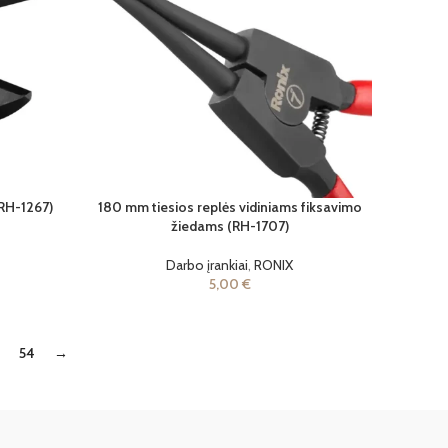
(RH-1267)
180 mm tiesios replės vidiniams fiksavimo
žiedams (RH-1707)
Darbo įrankiai
,
RONIX
5,00
€
3
54
→