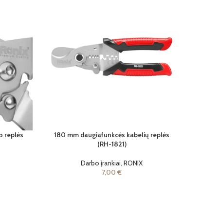
o replės
180 mm daugiafunkcės kabelių replės
(RH-1821)
Darbo įrankiai
,
RONIX
7,00
€