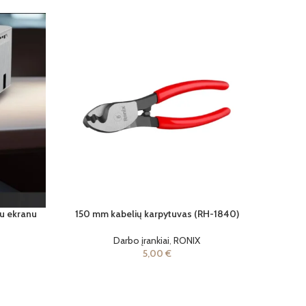
iu ekranu
150 mm kabelių karpytuvas (RH-1840)
Darbo įrankiai
,
RONIX
5,00
€