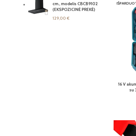
IŠPARDUO
cm., modelis CBCB9102
(EKSPOZICINĖ PREKĖ)
129,00
€
16 V akum
su 