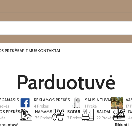
OS PREKĖS
APIE MUS
KONTAKTAI
Parduotuvė
EGAMASIS
REKLAMOS PREKĖS
SAUSINTUVAI
VA
rekės
4 Prekės
1 Prekė
17 
IOS PREKĖS
NAMAMS
SODUI
BALDAI
D
kės
75 Prekės
7 Prekės
22 Prekės
44
arduotuvė
Rikiuoti