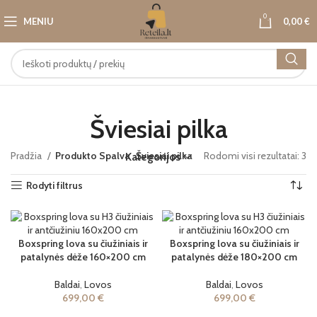
0
MENIU
0,00
€
Šviesiai pilka
Pradžia
Produkto Spalva
Šviesiai pilka
Rodomi visi rezultatai: 3
Kategorijos
Rodyti filtrus
Boxspring lova su čiužiniais ir
Boxspring lova su čiužiniais ir
patalynės dėže 160×200 cm
patalynės dėže 180×200 cm
Baldai
,
Lovos
Baldai
,
Lovos
699,00
€
699,00
€