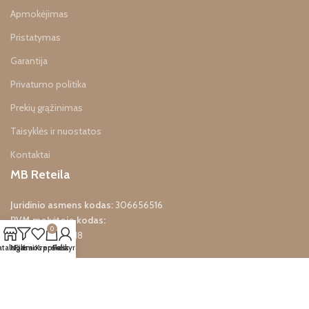
Apmokėjimas
Pristatymas
Garantija
Privatumo politika
Prekių grąžinimas
Taisyklės ir nuostatos
Kontaktai
MB Reteila
Juridinio asmens kodas:
306656516
PVM mokėtojo kodas:
0
LT100016656618
atalogas
Norimos prekės
Filtrai
Krepšelis
Paskyra
info@reteila.lt
Mes socialiniuose tinkluose: