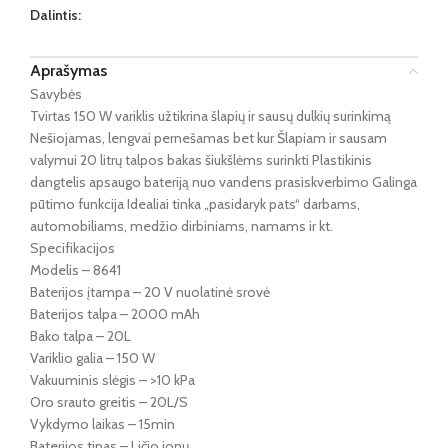
Dalintis:
Aprašymas
Savybės
Tvirtas 150 W variklis užtikrina šlapių ir sausų dulkių surinkimą
Nešiojamas, lengvai pernešamas bet kur Šlapiam ir sausam
valymui 20 litrų talpos bakas šiukšlėms surinkti Plastikinis
dangtelis apsaugo bateriją nuo vandens prasiskverbimo Galinga
pūtimo funkcija Idealiai tinka „pasidaryk pats“ darbams,
automobiliams, medžio dirbiniams, namams ir kt.
Specifikacijos
Modelis – 8641
Baterijos įtampa – 20 V nuolatinė srovė
Baterijos talpa – 2000 mAh
Bako talpa – 20L
Variklio galia – 150 W
Vakuuminis slėgis – >10 kPa
Oro srauto greitis – 20L/S
Vykdymo laikas – 15min
Baterijos tipas – Ličio jonų