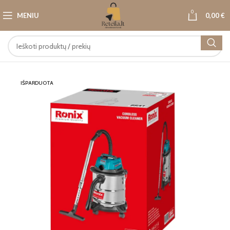
0
MENIU
0,00
€
IŠPARDUOTA