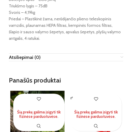
Triukšmo lygis – 75dB
Svoris – 4,19kg
Priedai – Plastikinė žarna, nerūdijančio plieno teleskopinis
vamzdis, plaunamas HEPA filtras, kempinės formos filtras,
šlapio ir sauso valymo šepetys, apvalus šepetys, plyšių valymo
antgalis, 4 ratukai.
Atsiliepimai (0)
Panašūs produktai
IŠPARDUOTA
IŠ
Šią prekę galima įsigyti tik
Šią prekę galima įsigyti tik
fizinėse parduotuvėse.
fizinėse parduotuvėse.