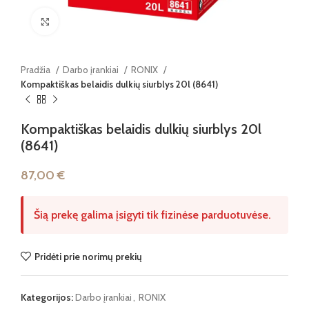
Paspauskite, kad padidintumėte
Pradžia
Darbo įrankiai
RONIX
Kompaktiškas belaidis dulkių siurblys 20l (8641)
Kompaktiškas belaidis dulkių siurblys 20l
(8641)
87,00
€
Šią prekę galima įsigyti tik fizinėse parduotuvėse.
Pridėti prie norimų prekių
Kategorijos:
Darbo įrankiai
,
RONIX