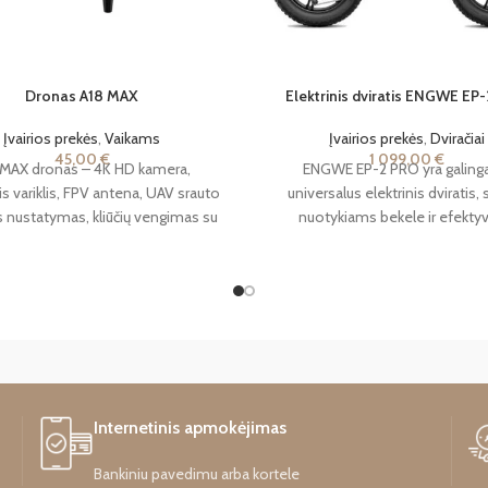
Dronas A18 MAX
Elektrinis dviratis ENGWE EP
Įvairios prekės
,
Vaikams
Įvairios prekės
,
Dviračiai
45,00
€
1 099,00
€
 MAX dronas – 4K HD kamera,
ENGWE EP-2 PRO yra galinga
s variklis, FPV antena, UAV srauto
universalus elektrinis dviratis, 
 nustatymas, kliūčių vengimas su
nuotykiams bekele ir efekty
jančia šviesa, RC kvadrokopteris
susisiekimui mieste. Dėl amorti
kamas vaikams nuo 14 metų
sistemos, galingo variklio ir d
baterijos talpos, šis modelis siūlo 
našumą, komfortą ir didelį nuva
atstumą.
Internetinis apmokėjimas
Bankiniu pavedimu arba kortele