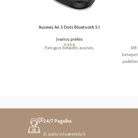
Ausinės Air 3 Dots Bluetooth 5.1
Įvairios prekės
9,99
€
Patogios belaidės ausinės.
A18
bešepeti
padėties
kvėpuo
Tin
24/7 Pagalba
El. paštu info@reteila.lt