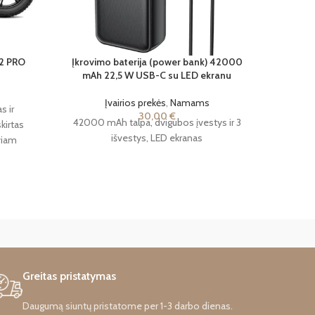
-2 PRO
Įkrovimo baterija (power bank) 42000
Nešioja
mAh 22,5 W USB-C su LED ekranu
Da
Įvairios prekės
,
Namams
s ir
Modelis
30,00
€
42000 mAh talpa, dvigubos įvestys ir 3
skirtas
(22,2V, 
išvestys, LED ekranas
viam
Svoris: 
zacijos
idelės
išskirtinį
žiuojamą
Greitas pristatymas
Daugumą siuntų pristatome per 1-3 darbo dienas.