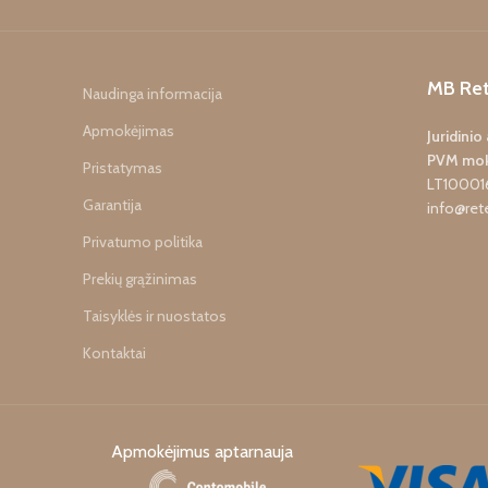
MB Ret
Naudinga informacija
Apmokėjimas
Juridini
PVM mok
Pristatymas
LT10001
Garantija
info@rete
Privatumo politika
Prekių grąžinimas
Taisyklės ir nuostatos
Kontaktai
Apmokėjimus aptarnauja