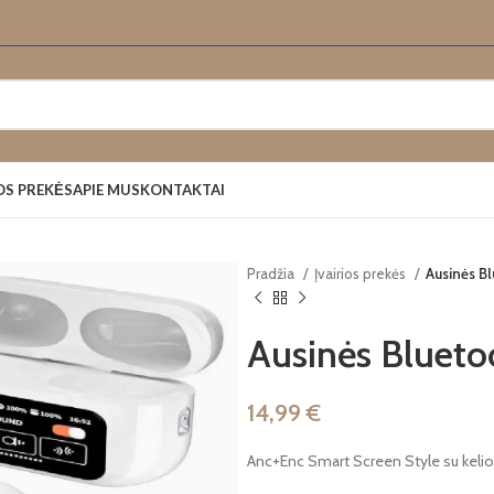
OS PREKĖS
APIE MUS
KONTAKTAI
Pradžia
Įvairios prekės
Ausinės B
Ausinės Bluet
14,99
€
Anc+Enc Smart Screen Style su kelio