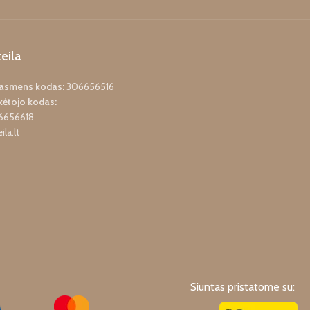
eila
o asmens kodas:
306656516
ėtojo kodas:
6656618
ila.lt
Siuntas pristatome su: