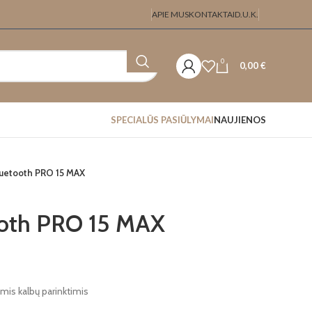
APIE MUS
KONTAKTAI
D.U.K.
0
0,00
€
SPECIALŪS PASIŪLYMAI
NAUJIENOS
luetooth PRO 15 MAX
ooth PRO 15 MAX
mis kalbų parinktimis