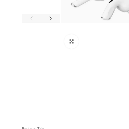
Paspauskite, kad padidintumė
Bevielis: Taip