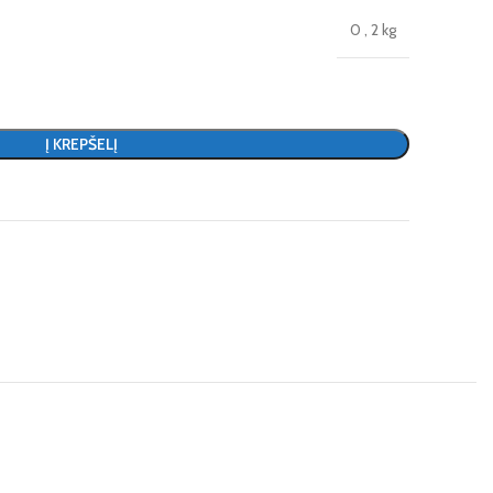
0
,
2 kg
Į KREPŠELĮ