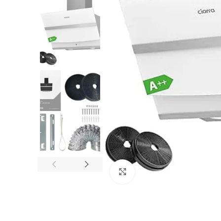
Paspauskite, kad padidintumė