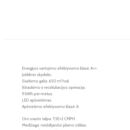
Energijos vartojimo efektyvumo klasė: A++.
Jutiklinis skydelis.
Siurbimo galia: 650 m³/val.
Ištraukimo ir recirkuliacijos operacija.
11 kWh per metus.
LED apšvietimas.
Apšvietimo efektyvumo klasė: A.
Oro srauto talpa: ‎7,5E+2 CMPH.
Medžiaga: nerūdijančio plieno stiklas.