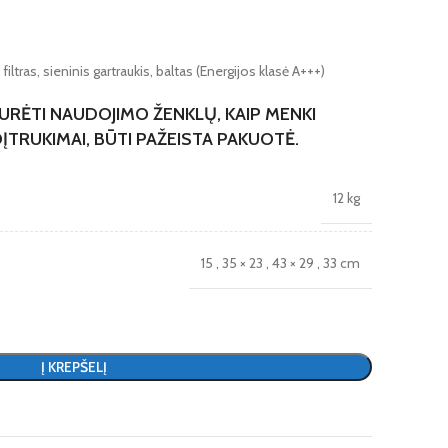
filtras, sieninis gartraukis, baltas (Energijos klasė A+++)
TURĖTI NAUDOJIMO ŽENKLŲ, KAIP MENKI
ĮTRUKIMAI, BŪTI PAŽEISTA PAKUOTĖ.
12 kg
15
,
35 × 23
,
43 × 29
,
33 cm
Į KREPŠELĮ