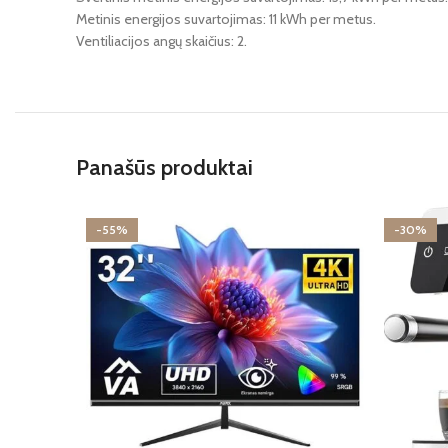
Metinis energijos suvartojimas: ‎11 kWh per metus.
Ventiliacijos angų skaičius: ‎2.
Panašūs produktai
-55%
-30%