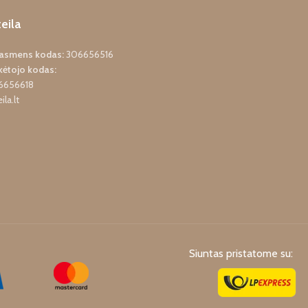
eila
o asmens kodas:
306656516
ėtojo kodas:
6656618
ila.lt
Siuntas pristatome su: