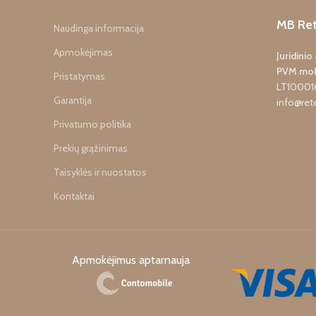
MB Ret
Naudinga informacija
Apmokėjimas
Juridini
PVM mok
Pristatymas
LT10001
Garantija
info@rete
Privatumo politika
Prekių grąžinimas
Taisyklės ir nuostatos
Kontaktai
Apmokėjimus aptarnauja