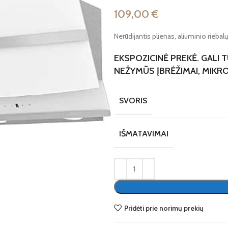
109,00
€
Nerūdijantis plienas, aliuminio riebalų 
EKSPOZICINĖ PREKĖ. GALI 
NEŽYMŪS ĮBRĖŽIMAI, MIKRO
SVORIS
IŠMATAVIMAI
te
Pridėti prie norimų prekių