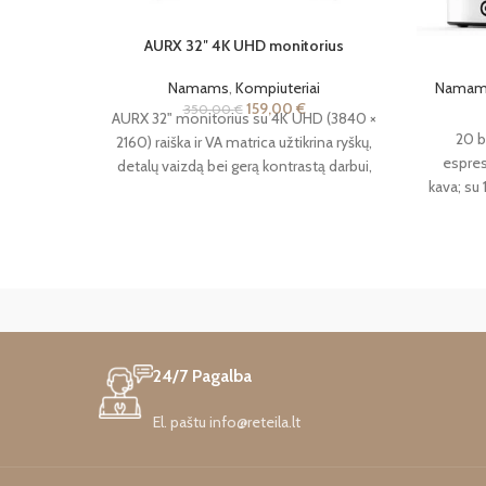
AURX 32″ 4K UHD monitorius
Namams
,
Kompiuteriai
Namam
159,00
€
350,00
€
AURX 32" monitorius su 4K UHD (3840 ×
20 b
2160) raiška ir VA matrica užtikrina ryškų,
espres
detalų vaizdą bei gerą kontrastą darbui,
kava; su
mokslams ir kasdieniam naudojimui. HDMI
nerūdi
2.0, DisplayPort 1.4, Adaptive-Sync ir VESA
Jeigu va
suderinamumas suteikia patogias
leisti v
prijungimo bei montavimo galimybes.
apsaugin
24/7 Pagalba
El. paštu info@reteila.lt