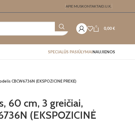
APIE MUS
KONTAKTAI
D.U.K.
0
0,00
€
SPECIALŪS PASIŪLYMAI
NAUJIENOS
i, modelis CBCW6736N (EKSPOZICINĖ PREKĖ)
s, 60 cm, 3 greičiai,
6736N (EKSPOZICINĖ