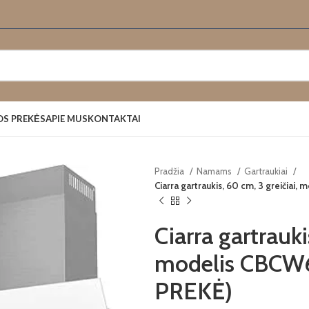
OS PREKĖS
APIE MUS
KONTAKTAI
Pradžia
Namams
Gartraukiai
Ciarra gartraukis, 60 cm, 3 greičia
Ciarra gartrauki
modelis CBCW
PREKĖ)