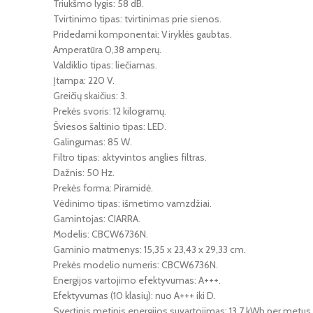
Triukšmo lygis: 58 dB.
Tvirtinimo tipas: tvirtinimas prie sienos.
Pridedami komponentai: Viryklės gaubtas.
Amperatūra ‎0,38 amperų.
Valdiklio tipas: liečiamas.
Įtampa: 220 V.
Greičių skaičius: ‎3.
Prekės svoris: ‎12 kilogramų.
Šviesos šaltinio tipas: LED.
Galingumas: ‎85 W.
Filtro tipas: aktyvintos anglies filtras.
Dažnis: 50 Hz.
Prekės forma: ‎Piramidė.
Vėdinimo tipas: išmetimo vamzdžiai.
Gamintojas: ‎CIARRA.
Modelis: CBCW6736N.
Gaminio matmenys: ‎15,35 x 23,43 x 29,33 cm.
Prekės modelio numeris: ‎CBCW6736N.
Energijos vartojimo efektyvumas: ‎A+++.
Efektyvumas (10 klasių): nuo A+++ iki D.
Svertinis metinis energijos suvartojimas: ‎13,7 kWh per metus.