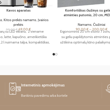
Kavos aparatas
Komfortiškas čiužinys su gel
atminties putomis, 20 cm, 
s
,
Kitos prekės namams
,
Įvairios
prekės
Namams
,
Čiužiniai
69,00
€
90,00
€
–
200,00
€
99,00
€
arų su LED ekranu, 2 viename
Ergonominis 20 cm storio 7 zonų
o, latte, kapučino, amerikietiška
su geliu papildytomis atminties
 1,2 l nuimama talpa, kompaktiškas,
užtikrina optimalų kūno palaikym
jančio plieno, 1350 W
DĖMESIO!
spaudimo taškus ir padeda išla
ndens bakelio vožtuvėlis pradėtų
taisyklingą stuburo padėtį. Ke
andenį, reikėtų bakelio vožtuvėlio
reguliuojami kietumo lygiai (H
iam rožiniam kamšteliui nukirpti
kvėpuojanti konstrukcija bei n
apačią ir vėl jį uždėti.
skalbiamas užvalkalas suteikia iš
komfortą ir pritaikymą individ
poreikiams. Garantija 24 mėne
Internetinis apmokėjimas
Bankiniu pavedimu arba kortele