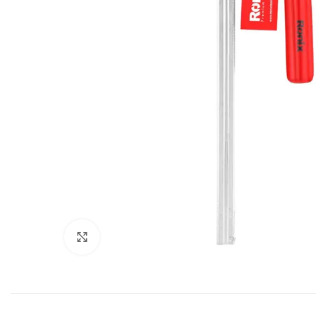
Paspauskite, kad padidintumėte