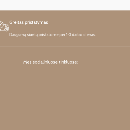
mti ir
Greitas pristatymas
Daugumą siuntų pristatome per 1-3 darbo dienas.
Mes socialiniuose tinkluose: