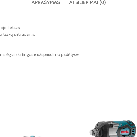
APRAŠYMAS
ATSILIEPIMAI (0)
iojo ketaus
o taškų ant ruošinio
am slėgiui skirtingose užspaudimo padėtyse