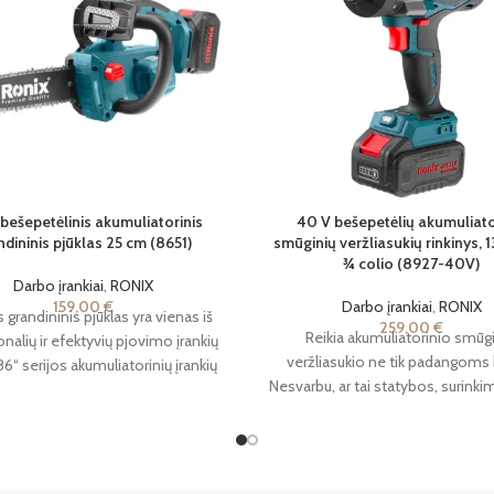
bešepetėlinis akumuliatorinis
40 V bešepetėlių akumuliato
ndininis pjūklas 25 cm (8651)
smūginių veržliasukių rinkinys, 
¾ colio (8927-40V)
Darbo įrankiai
,
RONIX
159,00
€
Darbo įrankiai
,
RONIX
s grandininis pjūklas yra vienas iš
259,00
€
Reikia akumuliatorinio smūg
nalių ir efektyvių pjovimo įrankių
veržliasukio ne tik padangoms 
6“ serijos akumuliatorinių įrankių
Nesvarbu, ar tai statybos, surinkim
. Šis įrenginys aprūpintas 20 voltų
aviacija, ar net reaktyviniai varikli
uliatoriumi, kurio talpa yra 4
8927-40V“ yra jūsų kitas heroju
ervalandžiai. Visuose „Ronix
bešepetis smūginis veržliasukis, 
ssional 86“ serijos gaminiuose
dvigubą galią ir didelį efektyvumą
 įmontuoti specialią „Ronix 86“