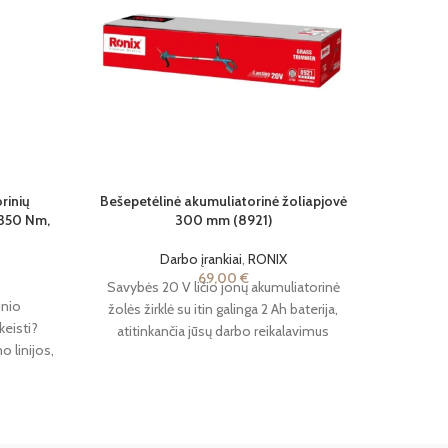
rinių
Bešepetėlinė akumuliatorinė žoliapjovė
Bešepet
1350 Nm,
300 mm (8921)
Darbo įrankiai
,
RONIX
69,00
€
Savybės 20 V ličio jonų akumuliatorinė
Savy
inio
žolės žirklė su itin galinga 2 Ah baterija,
beše
keisti?
atitinkančia jūsų darbo reikalavimus
aps./mi
o linijos,
Pasukama galvutė
greitis i
ai, „Ronix
s! Šis
turintis
, leidžia