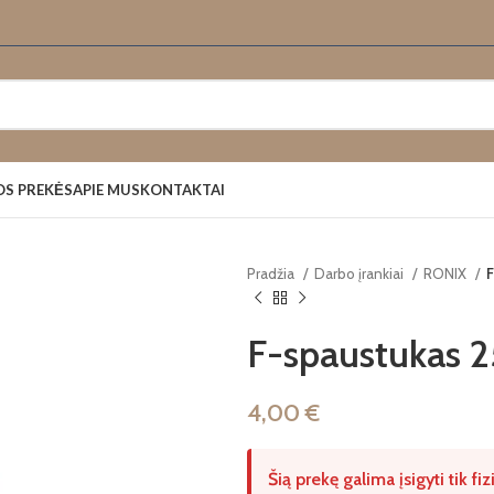
OS PREKĖS
APIE MUS
KONTAKTAI
Pradžia
Darbo įrankiai
RONIX
F
F-spaustukas
4,00
€
Šią prekę galima įsigyti tik f