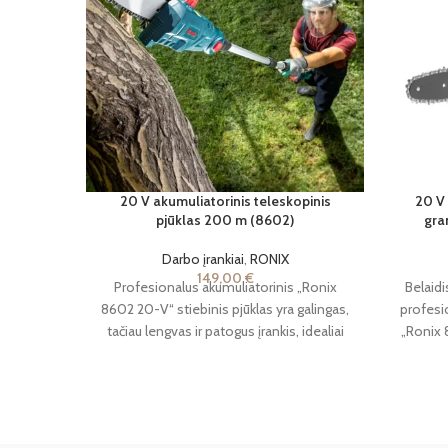
20 V akumuliatorinis teleskopinis
20 V 
pjūklas 200 m (8602)
gra
Darbo įrankiai
,
RONIX
149,00
€
Profesionalus akumuliatorinis „Ronix
Belaidi
8602 20-V“ stiebinis pjūklas yra galingas,
profesio
tačiau lengvas ir patogus įrankis, idealiai
„Ronix 8
tinkantis genėjimo ir kraštovaizdžio
serijoje
tvarkymo darbams. Sverdamas vos 3,48
akum
kg, jis gali pasigirti 200 mm (8 colių)
amp
grandininiu pjūklu su našiu varikliu, kuris
Profe
užtikrina 5,5 metro per sekundę grandinės
galima