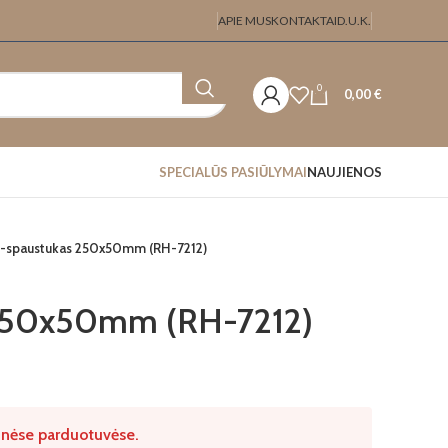
APIE MUS
KONTAKTAI
D.U.K.
0
0,00
€
SPECIALŪS PASIŪLYMAI
NAUJIENOS
-spaustukas 250x50mm (RH-7212)
 250x50mm (RH-7212)
izinėse parduotuvėse.