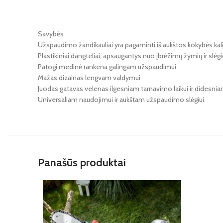
Savybės
Užspaudimo žandikauliai yra pagaminti iš aukštos kokybės kal
Plastikiniai dangteliai, apsaugantys nuo įbrėžimų žymių ir slėgi
Patogi medinė rankena galingam užspaudimui
Mažas dizainas lengvam valdymui
Juodas gatavas velenas ilgesniam tarnavimo laikui ir didesni
Universaliam naudojimui ir aukštam užspaudimo slėgiui
Panašūs produktai