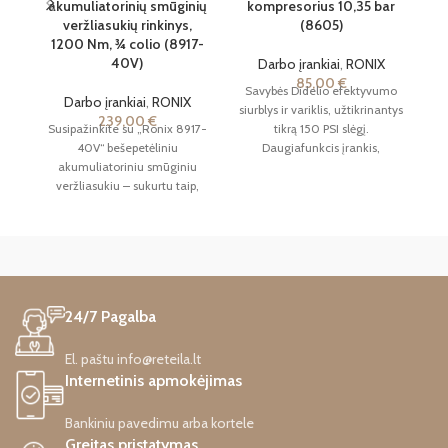
akumuliatorinių smūginių
kompresorius 10,35 bar
ak
veržliasukių rinkinys,
(8605)
1200 Nm, ¾ colio (8917-
40V)
Darbo įrankiai
,
RONIX
85,00
€
Savybės Didelio efektyvumo
Darbo įrankiai
,
RONIX
siurblys ir variklis, užtikrinantys
ak
239,00
€
Susipažinkite su „Ronix 8917-
tikrą 150 PSI slėgį.
40V“ bešepetėliniu
Daugiafunkcis įrankis,
akumuliatoriniu smūginiu
tinkantis automobilių,
veržliasukiu – sukurtu taip,
motociklų, sedanų ir kt.
kad be vargo įveiktų
padangoms
sunkiausias veržles ir varžtus.
Šis įrankis, kurio maksimalus
sukimo momentas siekia
1200 Nm, gali pasiekti daug
didesnę sukimo jėgą, nei
24/7 Pagalba
žmogus galėtų pasiekti įprastu
veržliarakčiu.
El. paštu info@reteila.lt
Internetinis apmokėjimas
Bankiniu pavedimu arba kortele
Greitas pristatymas