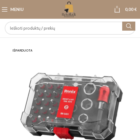
0
MENIU
0,00
€
IŠPARDUOTA