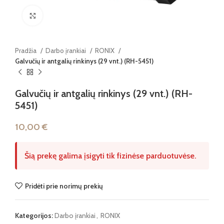
Paspauskite, kad padidintumėte
Pradžia
Darbo įrankiai
RONIX
Galvučių ir antgalių rinkinys (29 vnt.) (RH-5451)
Galvučių ir antgalių rinkinys (29 vnt.) (RH-
5451)
10,00
€
Šią prekę galima įsigyti tik fizinėse parduotuvėse.
Pridėti prie norimų prekių
Kategorijos:
Darbo įrankiai
,
RONIX