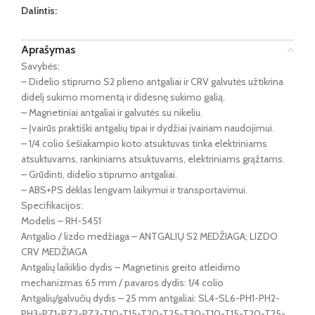
Dalintis:
Aprašymas
Savybės:
– Didelio stiprumo S2 plieno antgaliai ir CRV galvutės užtikrina
didelį sukimo momentą ir didesnę sukimo galią.
– Magnetiniai antgaliai ir galvutės su nikeliu.
– Įvairūs praktiški antgalių tipai ir dydžiai įvairiam naudojimui.
– 1/4 colio šešiakampio koto atsuktuvas tinka elektriniams
atsuktuvams, rankiniams atsuktuvams, elektriniams grąžtams.
– Grūdinti, didelio stiprumo antgaliai.
– ABS+PS dėklas lengvam laikymui ir transportavimui.
Specifikacijos:
Modelis – RH-5451
Antgalio / lizdo medžiaga – ANTGALIŲ S2 MEDŽIAGA; LIZDO
CRV MEDŽIAGA
Antgalių laikiklio dydis – Magnetinis greito atleidimo
mechanizmas 65 mm / pavaros dydis: 1/4 colio
Antgalių/galvučių dydis – 25 mm antgaliai: SL4-SL6-PH1-PH2-
PH3-PZ1-PZ2-PZ3-T10-T15-T20-T25-T30-T10-T15-T20-T25-