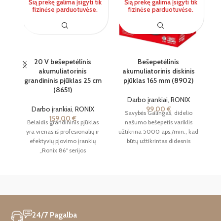
Šią prekę galima įsigyti tik
Šią prekę galima įsigyti tik
fizinėse parduotuvėse.
fizinėse parduotuvėse.
20 V bešepetėlinis
Bešepetėlinis
akumuliatorinis
akumuliatorinis diskinis
grandininis pjūklas 25 cm
pjūklas 165 mm (8902)
(8651)
Darbo įrankiai
,
RONIX
Darbo įrankiai
,
RONIX
99,00
€
Savybės Galingas, didelio
159,00
€
Belaidis grandininis pjūklas
našumo bešepetis variklis
R
yra vienas iš profesionalių ir
užtikrina 5000 aps./min., kad
ko
efektyvių pjovimo įrankių
būtų užtikrintas didesnis
įr
„Ronix 86“ serijos
greitis ir greitesnis pjovimas.
au
akumuliatorinių įrankių
Ergonomiška ir lengva
gr
serijoje. Šis įrenginys
n
aprūpintas 20 voltų
akumuliatoriumi, kurio talpa
yra 4 ampervalandžiai.
Visuose „Ronix Professional
pr
24/7 Pagalba
86“ serijos gaminiuose galima