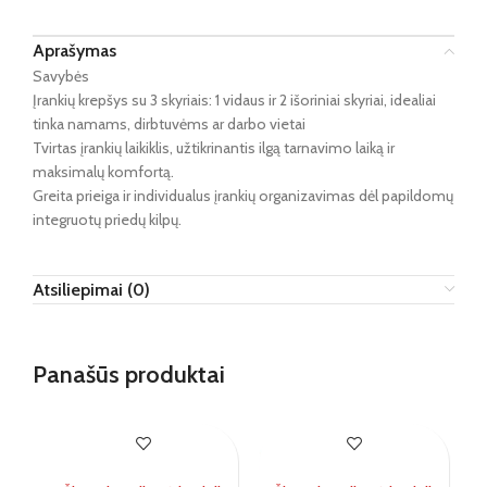
Aprašymas
Savybės
Įrankių krepšys su 3 skyriais: 1 vidaus ir 2 išoriniai skyriai, idealiai
tinka namams, dirbtuvėms ar darbo vietai
Tvirtas įrankių laikiklis, užtikrinantis ilgą tarnavimo laiką ir
maksimalų komfortą.
Greita prieiga ir individualus įrankių organizavimas dėl papildomų
integruotų priedų kilpų.
Atsiliepimai (0)
Panašūs produktai
IŠ