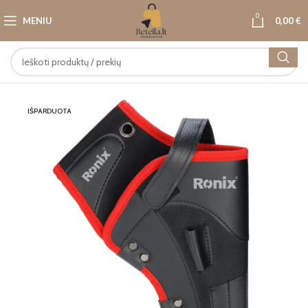
0
MENIU
0,00
€
IŠPARDUOTA