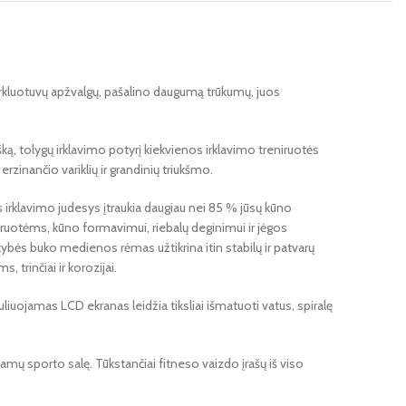
 irkluotuvų apžvalgų, pašalino daugumą trūkumų, juos
šką, tolygų irklavimo potyrį kiekvienos irklavimo treniruotės
rzinančio variklių ir grandinių triukšmo.
s irklavimo judesys įtraukia daugiau nei 85 % jūsų kūno
eniruotėms, kūno formavimui, riebalų deginimui ir jėgos
kybės buko medienos rėmas užtikrina itin stabilų ir patvarų
rinčiai ir korozijai.
iuojamas LCD ekranas leidžia tiksliai išmatuoti vatus, spiralę
namų sporto salę. Tūkstančiai fitneso vaizdo įrašų iš viso