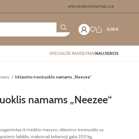
APIE MUS
KONTAKTAI
D.U.K.
0
0,00
€
SPECIALŪS PASIŪLYMAI
NAUJIENOS
amams
Irklavimo treniruoklis namams „Neezee“
iruoklis namams „Neezee“
 pagamintas iš medžio masyvo, irklavimo treniruoklis su
iuterio laikikliu, maksimali keliamoji galia 200 kg,