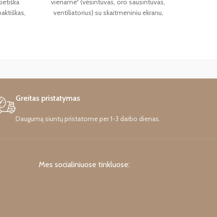
ietiška
viename“ (vėsintuvas, oro sausintuvas,
Į KOMPLE
aktiškas,
ventiliatorius) su skaitmeniniu ekranu,
pak
MESIO!
nuotolinio valdymo pulteliu, langų rinkiniu,
s pradėtų
skirta patalpai iki 18,58 ㎡.
ožtuvėlio
 nukirpti
Greitas pristatymas
Daugumą siuntų pristatome per 1-3 darbo dienas.
Mes socialiniuose tinkluose: