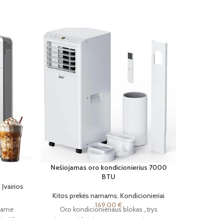
Nešiojamas oro kondicionierius 7000
Nešiojam
BTU
,
Įvairios
Kitos prekės namams
,
Kondicionieriai
Na
169,00
€
ename
Oro kondicionieriaus blokas „trys
Ličio bat