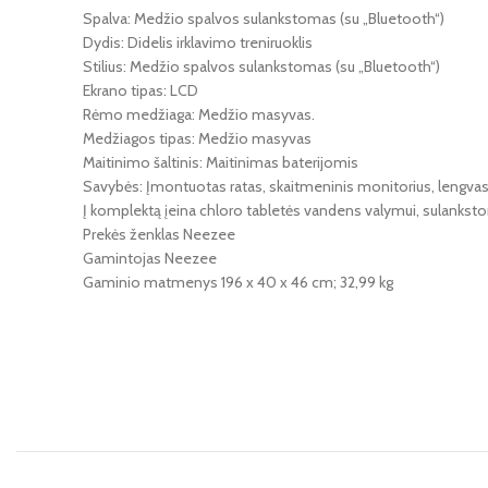
Spalva: ‎Medžio spalvos sulankstomas (su „Bluetooth“)
Dydis: ‎Didelis irklavimo treniruoklis
Stilius: ‎Medžio spalvos sulankstomas (su „Bluetooth“)
Ekrano tipas: ‎LCD
Rėmo medžiaga: ‎Medžio masyvas.
Medžiagos tipas: ‎Medžio masyvas
Maitinimo šaltinis: ‎Maitinimas baterijomis
Savybės: ‎Įmontuotas ratas, skaitmeninis monitorius, lengv
Į komplektą įeina ‎chloro tabletės vandens valymui, sulankstom
Prekės ženklas ‎Neezee
Gamintojas ‎Neezee
Gaminio matmenys ‎196 x 40 x 46 cm; 32,99 kg