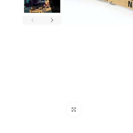
Paspauskite, kad padidintumė