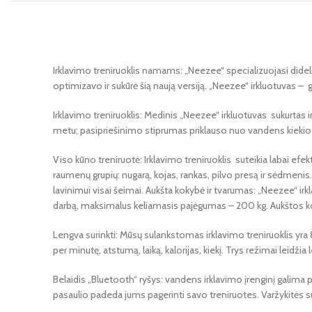
Irklavimo treniruoklis namams: „Neezee“ specializuojasi didel
optimizavo ir sukūrė šią naują versiją. „Neezee“ irkluotuvas – g
Irklavimo treniruoklis: Medinis „Neezee“ irkluotuvas sukurtas i
metu; pasipriešinimo stiprumas priklauso nuo vandens kiekio ir 
Viso kūno treniruotė: Irklavimo treniruoklis suteikia labai ef
raumenų grupių: nugarą, kojas, rankas, pilvo presą ir sėdmenis.
lavinimui visai šeimai. Aukšta kokybė ir tvarumas: „Neezee“ ir
darbą, maksimalus keliamasis pajėgumas – 200 kg. Aukštos ko
Lengva surinkti: Mūsų sulankstomas irklavimo treniruoklis yra 
per minutę, atstumą, laiką, kalorijas, kiekį. Trys režimai leidži
Belaidis „Bluetooth“ ryšys: vandens irklavimo įrenginį galima pr
pasaulio padeda jums pagerinti savo treniruotes. Varžykitės 