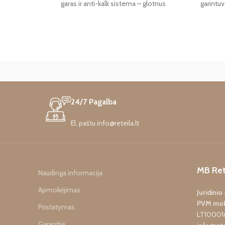
garintuv
garas ir anti-kalk sistema – glotnus
rezultatas be pastangų visiems audiniams.
24/7 Pagalba
El. paštu info@reteila.lt
MB Ret
Naudinga informacija
Apmokėjimas
Juridini
PVM mok
Pristatymas
LT10001
Garantija