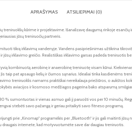
APRAŠYMAS
ATSILIEPIMAI (0)
ių treniruoklių kūrime ir projektavime. Išanalizavę daugumą rinkoje esančių
eriausias jūsų treniruočių partneris.
mituoti tikrą irklavimą vandenyje. Vandens pasipriešinimas užtikrina tikrovi
jūsų irklavimo greičio. Realistiškas irklavimo garsas padeda treniruotis be e
ektyvią kombinuotą aerobinę ir anaerobinę treniruotę visam kūnui. Kiekviena
 Jis taip pat apsaugo kelių ir čiurnos sąnarius. Idealiai tinka kasdienėms tr
klavimo treniruoklis namams praktiškai nereikalauja priežiūros, o aukštos ko
kybės aviacijos ir kosmoso medžiagos pagerina bako atsparumą smūgiams, t
80 % sumontuotas ir vienas asmuo gali jį paruošti vos per 10 minučių. Regul
a lengvai stebėti savo pažangą ir geriau pritaikyti savo fitneso programą.
ijungti prie „Kinomap“ programėlės per „Bluetooth“ ir jis gali maitinti jūsų 
su draugais internete, kad motyvuotumėte save dar daugiau treniruotis.