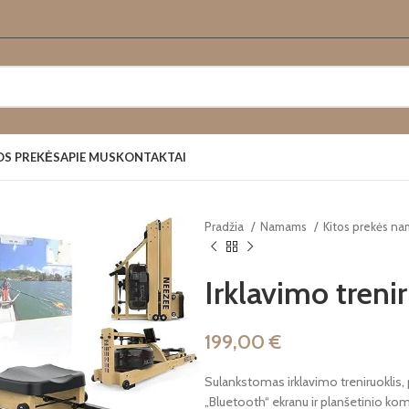
OS PREKĖS
APIE MUS
KONTAKTAI
Pradžia
Namams
Kitos prekės n
Irklavimo tren
199,00
€
Sulankstomas irklavimo treniruoklis,
„Bluetooth“ ekranu ir planšetinio komp