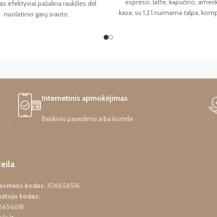
espreso, latte, kapučino, amerik
as efektyviai pašalina raukšles dėl
kava; su 1,2 l nuimama talpa, komp
nuolatinio garų srauto.
nerūdijančio plieno, 1350 W
DĖ
Jeigu vandens bakelio vožtuvėli
leisti vandenį, reikėtų bakelio v
apsauginiam rožiniam kamšteliui
apačią ir vėl jį uždėti.
Internetinis apmokėjimas
Bankiniu pavedimu arba kortele
eila
o asmens kodas:
306656516
ėtojo kodas:
6656618