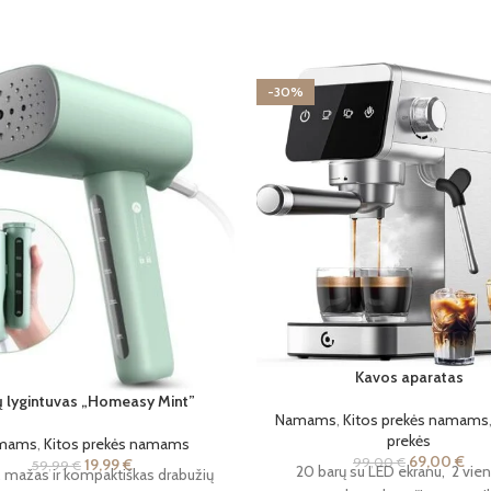
-30%
Kavos aparatas
 lygintuvas „Homeasy Mint”
Namams
,
Kitos prekės namams
prekės
mams
,
Kitos prekės namams
69,00
€
99,00
€
19,99
€
59,99
€
20 barų su LED ekranu, 2 vi
, mažas ir kompaktiškas drabužių