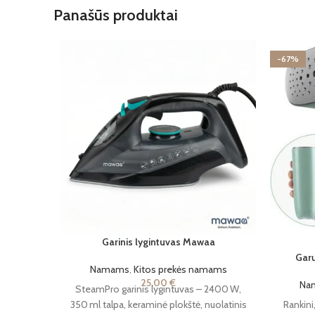
Panašūs produktai
-67%
Garinis lygintuvas Mawaa
Garų
Namams
,
Kitos prekės namams
25,00
€
Na
SteamPro garinis lygintuvas – 2400 W,
Rankini
350 ml talpa, keraminė plokštė, nuolatinis