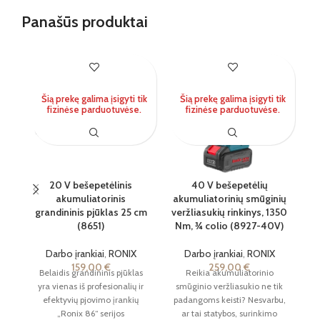
Panašūs produktai
IŠ
Šią prekę galima įsigyti tik
Šią prekę galima įsigyti tik
fizinėse parduotuvėse.
fizinėse parduotuvėse.
20 V bešepetėlinis
40 V bešepetėlių
akumuliatorinis
akumuliatorinių smūginių
grandininis pjūklas 25 cm
veržliasukių rinkinys, 1350
gr
(8651)
Nm, ¾ colio (8927-40V)
Darbo įrankiai
,
RONIX
Darbo įrankiai
,
RONIX
159,00
€
259,00
€
Belaidis grandininis pjūklas
Reikia akumuliatorinio
yra vienas iš profesionalių ir
smūginio veržliasukio ne tik
a
efektyvių pjovimo įrankių
padangoms keisti? Nesvarbu,
pj
„Ronix 86“ serijos
ar tai statybos, surinkimo