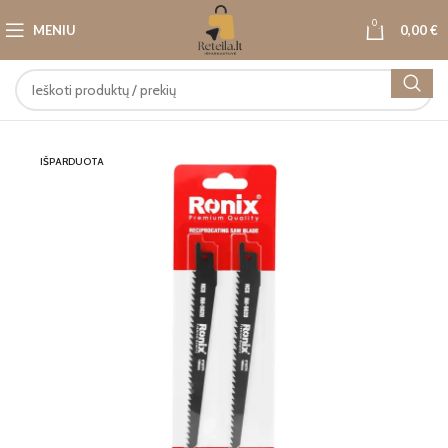
0
MENIU
0,00
€
IŠPARDUOTA