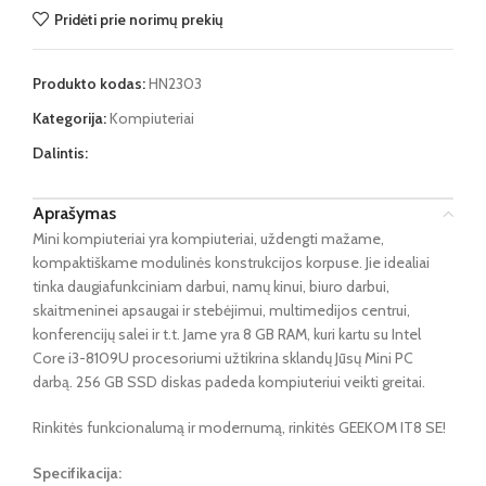
Pridėti prie norimų prekių
Produkto kodas:
HN2303
Kategorija:
Kompiuteriai
Dalintis:
Aprašymas
Mini kompiuteriai yra kompiuteriai, uždengti mažame,
kompaktiškame modulinės konstrukcijos korpuse. Jie idealiai
tinka daugiafunkciniam darbui, namų kinui, biuro darbui,
skaitmeninei apsaugai ir stebėjimui, multimedijos centrui,
konferencijų salei ir t.t. Jame yra 8 GB RAM, kuri kartu su Intel
Core i3-8109U procesoriumi užtikrina sklandų Jūsų Mini PC
darbą. 256 GB SSD diskas padeda kompiuteriui veikti greitai.
Rinkitės funkcionalumą ir modernumą, rinkitės GEEKOM IT8 SE!
Specifikacija: