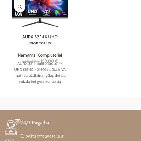
AURX 32″ 4K UHD
monitorius
Namams
,
Kompiuteriai
159,00
€
350,00
€
AURX 32" monitorius su 4K
UHD (3840 × 2160) raiška ir VA
matrica užtikrina ryškų, detalų
vaizdą bei gerą kontrastą
darbui, mokslams ir
kasdieniam naudojimui. HDMI
2.0, DisplayPort 1.4, Adaptive-
Sync ir VESA suderinamumas
suteikia patogias prijungimo
bei montavimo galimybes.
24/7 Pagalba
El. paštu info@reteila.lt