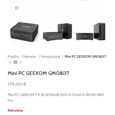
Paspauskite, kad padidintumėte
Pradžia
Namams
Kompiuteriai
Mini PC GEEKOM GM08i3T
Mini PC GEEKOM GM08i3T
179,00
€
Mini PC GEEKOM IT8 SE 8/256GB SSD M.2 Intel i3-8109U W10
Pro
Neturime