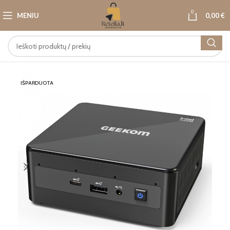
0
MENIU
0,00
€
IŠPARDUOTA