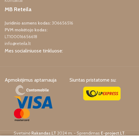
Kontaktai
MB Reteila
Juridinio asmens kodas:
306656516
PVM mokėtojo kodas:
LT100016656618
info@reteila.lt
Mes socialiniuose tinkluose:
Apmokėjimus aptarnauja
Siuntas pristatome su:
Svetainė
Rakandas.LT
2024 m. - Sprendimas
E-project.LT
.