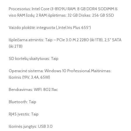
Procesorius: Intel Core i3-8109U RAM: 8 GB DDR4 SODIMM Iš
viso RAM lizdų: 2 RAM išplėtimas: 32 GB Diskas: 256 GB SSD
Vaizdo plokštė: integruota („Intel Iris Plus 655“)
Išplečiama atmintis: Taip – PCIe 3.0 M.2 2280 (iki 1TB), 2,5″ SATA
(iki 2TB)
SD kortelių skaitytuvas: Taip
Operacinė sistema: Windows 10 Professional Maitinimas:
Išorinis (19V, 3,4A, 65W)
Bendravimas: WIFI: 802.11ac
Bluetooth: Taip
RJ45 įvestis: Taip
Išorinės jungtys: USB 3.0