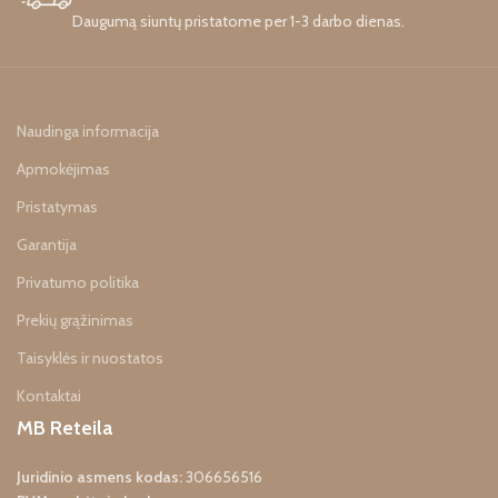
konstrukcija apima
Daugumą siuntų pristatome per 1-3 darbo dienas.
profesionalų variklį, apsaugos
nuo perkrovos sistemą,
grandinės įtempimo
reguliavimo sistemą ir kt.
„Ronix 20V 25cm 8651“
Naudinga informacija
belaidis grandininis pjūklas
taip pat aprūpintas saugos
Apmokėjimas
jungikliu ir automatine
grandinės tepimo sistema.
Pristatymas
Garantija
Privatumo politika
Prekių grąžinimas
Taisyklės ir nuostatos
Kontaktai
MB Reteila
Juridinio asmens kodas:
306656516