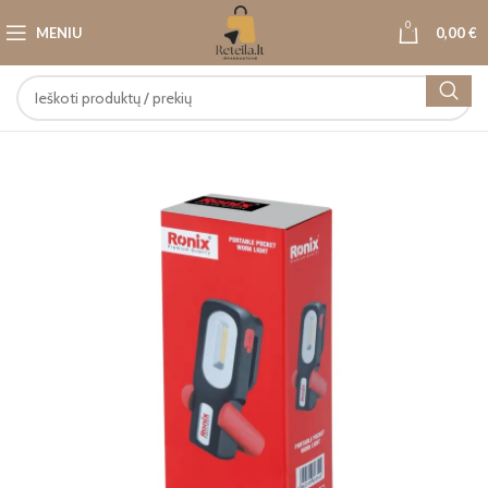
0
MENIU
0,00
€