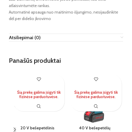
atlaisvintumėte rankas.
Automatinė apsauga nuo maitinimo išjungimo, nesijaudinkite
dėl per didelio įkrovimo
Atsiliepimai (0)
Panašūs produktai
IŠ
Šią prekę galima įsigyti tik
Šią prekę galima įsigyti tik
fizinėse parduotuvėse.
fizinėse parduotuvėse.
20 V bešepetėlinis
40 V bešepetėlių
B