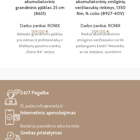
akumuliatorinis
akumuliatorinių smūginių
į
grandininis pjūklas 25 cm
veržliasukių rinkinys, 1350
(8651)
Nm, ¾ colio (8927-40V)
Darbo įrankiai
,
RONIX
Darbo įrankiai
,
RONIX
159,00
€
259,00
€
Belaidis grandininis pjūklas
Reikia akumuliatorinio
n
yra vienas iš profesionalių ir
smūginio veržliasukio ne tik
efektyvių pjovimo įrankių
padangoms keisti? Nesvarbu,
„Ronix 86“ serijos
ar tai statybos, surinkimo
akumuliatorinių įrankių
linijos, aviacija, ar net
serijoje. Šis įrenginys
reaktyviniai varikliai, „Ronix
aprūpintas 20 voltų
8927-40V“ yra jūsų kitas
akumuliatoriumi, kurio talpa
herojus! Šis bešepetis
yra 4 ampervalandžiai.
smūginis veržliasukis, turintis
Visuose „Ronix Professional
dvigubą galią ir didelį
24/7 Pagalba
86“ serijos gaminiuose galima
efektyvumą, leidžia greičiau,
įmontuoti specialią „Ronix 86“
lengviau ir tvirtiau nuimti ir
serijos ličio jonų bateriją. Šis
priveržti ratų veržles.
El. paštu info@reteila.lt
didelio našumo įkraunamas
Internetinis apmokėjimas
pjovimo įrankis gali pasiekti 7
metrų per sekundę pjovimo
Bankiniu pavedimu arba kortele
greitį. Speciali „Ronix 8651“
Greitas pristatymas
grandininio pjūklo