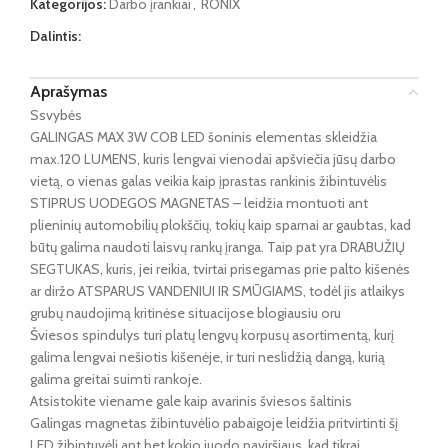
Kategorijos:
Darbo įrankiai
,
RONIX
Dalintis:
Aprašymas
Ssvybės
GALINGAS MAX 3W COB LED šoninis elementas skleidžia
max.120 LUMENS, kuris lengvai vienodai apšviečia jūsų darbo
vietą, o vienas galas veikia kaip įprastas rankinis žibintuvėlis
STIPRUS UODEGOS MAGNETAS – leidžia montuoti ant
plieninių automobilių plokščių, tokių kaip sparnai ar gaubtas, kad
būtų galima naudoti laisvų rankų įranga. Taip pat yra DRABUŽIŲ
SEGTUKAS, kuris, jei reikia, tvirtai prisegamas prie palto kišenės
ar diržo ATSPARUS VANDENIUI IR SMŪGIAMS, todėl jis atlaikys
grubų naudojimą kritinėse situacijose blogiausiu oru
Šviesos spindulys turi platų lengvų korpusų asortimentą, kurį
galima lengvai nešiotis kišenėje, ir turi neslidžią dangą, kurią
galima greitai suimti rankoje.
Atsistokite viename gale kaip avarinis šviesos šaltinis
Galingas magnetas žibintuvėlio pabaigoje leidžia pritvirtinti šį
LED žibintuvėlį ant bet kokio juodo paviršiaus, kad tikrai