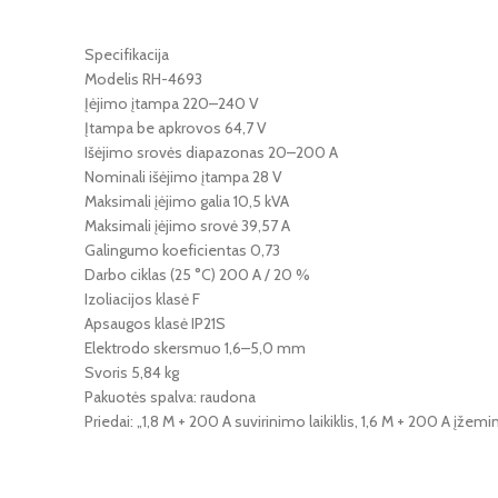
Specifikacija
Modelis RH-4693
Įėjimo įtampa 220–240 V
Įtampa be apkrovos 64,7 V
Išėjimo srovės diapazonas 20–200 A
Nominali išėjimo įtampa 28 V
Maksimali įėjimo galia 10,5 kVA
Maksimali įėjimo srovė 39,57 A
Galingumo koeficientas 0,73
Darbo ciklas (25 °C) 200 A / 20 %
Izoliacijos klasė F
Apsaugos klasė IP21S
Elektrodo skersmuo 1,6–5,0 mm
Svoris 5,84 kg
Pakuotės spalva: raudona
Priedai: „1,8 M + 200 A suvirinimo laikiklis, 1,6 M + 200 A įže