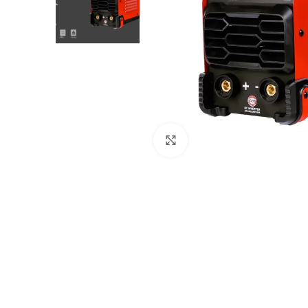
Paspauskite, kad padidintumė