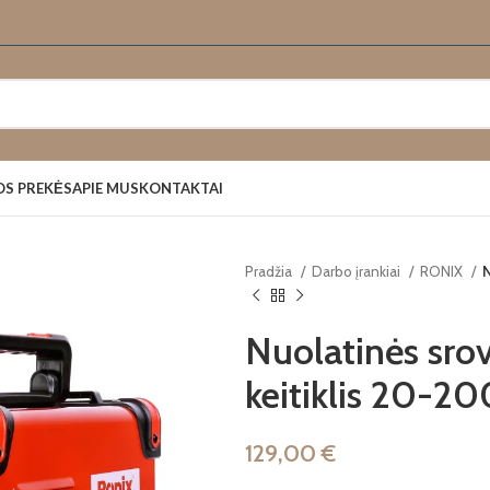
OS PREKĖS
APIE MUS
KONTAKTAI
Pradžia
Darbo įrankiai
RONIX
N
Nuolatinės srov
keitiklis 20-2
129,00
€