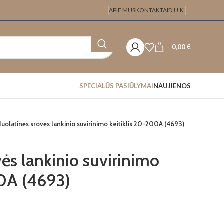
APIE MUS
KONTAKTAI
D.U.K.
0
0,00
€
SPECIALŪS PASIŪLYMAI
NAUJIENOS
uolatinės srovės lankinio suvirinimo keitiklis 20-200A (4693)
ės lankinio suvirinimo
00A (4693)