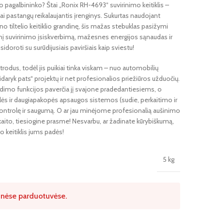
o pagalbininko? Štai „Ronix RH-4693“ suvirinimo keitiklis –
žai pastangų reikalaujantis įrenginys. Sukurtas naudojant
lno tiltelio keitiklio grandinę, šis mažas stebuklas pasižymi
snį suvirinimo įsiskverbimą, mažesnes energijos sąnaudas ir
sidoroti su surūdijusiais paviršiais kaip sviestu!
rodus, todėl jis puikiai tinka viskam – nuo ​​automobilių
aryk pats“ projektų ir net profesionalios priežiūros užduočių.
dimo funkcijos paverčia jį svajone pradedantiesiems, o
ėlės ir daugiapakopės apsaugos sistemos (sudie, perkaitimo ir
 kontrolę ir saugumą. O ar jau minėjome profesionalią aušinimo
akaito, tiesiogine prasme! Nesvarbu, ar žadinate kūrybiškumą,
o keitiklis jums padės!
5 kg
izinėse parduotuvėse.