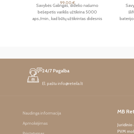
99,00
€
Savybės Galingas, didelio našumo
Savy
bešepetis variklis užtikrina 5000
šli
aps./min., kad būtų užtikrintas didesnis
baterij
greitis ir greitesnis pjovimas. Ergonomiška
kurias
ir lengva
24/7 Pagalba
El. paštu info@reteila.lt
MB Ret
Naudinga informacija
Apmokėjimas
Juridini
PVM mok
Pristatymas