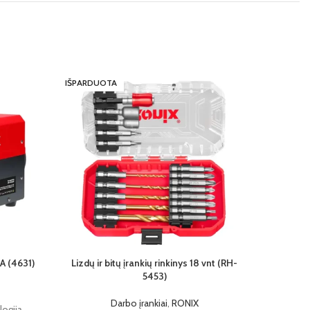
IŠPARDUOTA
IŠPARDU
5A (4631)
Lizdų ir bitų įrankių rinkinys 18 vnt (RH-
Mini aku
5453)
Darbo įrankiai
,
RONIX
ogiją,