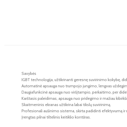
Savybės
IGBT technologija, užtikrinanti geresnę suvirinimo kokybę, d
Automatinė apsauga nuo trumpojo jungimo, lengvas uždegimas, 
Daugiafunkcinė apsauga nuo viršįtampio, perkaitimo, per didel
Karštasis paleidimas, apsauga nuo pridegimo ir mažiau kibirkšč
Skaitmeninis ekranas užtikrina labai tikslų suvirinimą.
Profesionali aušinimo sistema, skirta padidinti efektyvumą ir
Įrengtas pilnai tiltelinis keitiklio kontūras.