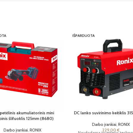
OTA
IŠPARDUOTA
etėlinis akumuliatorinis mini
DC lanko suvirinimo keitiklis 31
inis šlifuoklis 125mm (8680)
Darbo įrankiai
,
RONIX
Darbo įrankiai
,
RONIX
229,00
€
Naudodama inverterio technol