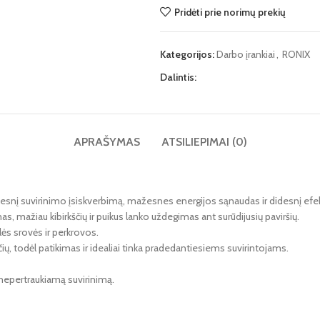
Pridėti prie norimų prekių
Kategorijos:
Darbo įrankiai
,
RONIX
Dalintis:
APRAŠYMAS
ATSILIEPIMAI (0)
idesnį suvirinimo įsiskverbimą, mažesnes energijos sąnaudas ir didesnį ef
mažiau kibirkščių ir puikus lanko uždegimas ant surūdijusių paviršių.
ės srovės ir perkrovos.
ių, todėl patikimas ir idealiai tinka pradedantiesiems suvirintojams.
 nepertraukiamą suvirinimą.