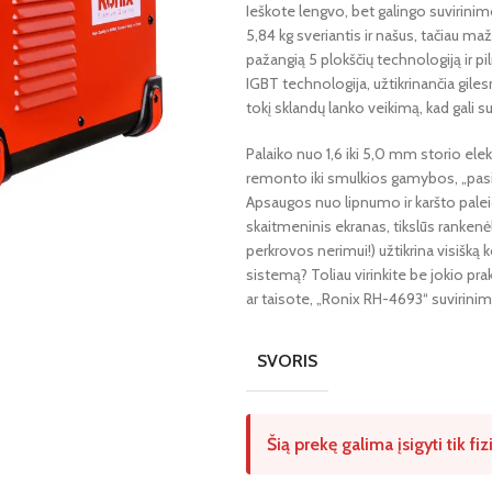
Ieškote lengvo, bet galingo suvirinim
5,84 kg sveriantis ir našus, tačiau ma
pažangią 5 plokščių technologiją ir pi
IGBT technologija, užtikrinančia gile
tokį sklandų lanko veikimą, kad gali su
Palaiko nuo 1,6 iki 5,0 mm storio elekt
remonto iki smulkios gamybos, „pasid
Apsaugos nuo lipnumo ir karšto palei
te
skaitmeninis ekranas, tikslūs ranken
perkrovos nerimui!) užtikrina visišką
sistemą? Toliau virinkite be jokio pr
ar taisote, „Ronix RH-4693“ suvirinim
SVORIS
Šią prekę galima įsigyti tik f