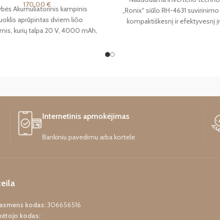
170,00
€
bės Akumuliatorinis kampinis
„Ronix“ siūlo RH-4631 suvirinimo k
fuoklis aprūpintas dviem ličio
kompaktiškesnį ir efektyvesnį įr
omis, kurių talpa 20 V, 4000 mAh,
Įrenginyje naudojami aukšto 
 galima naudoti pakaitomis, kad
keitikliai, kurie greitai perjungia ki
pailgintų
nuolatinę srovę. Tokiu būdu suv
lankas bus sklandesnis, todėl 
valdysite visą suvirinimo proce
leidžia geriausiai dirbti su įvairių
storio metalais. „Ronix RH-4
suvirinimo keitiklis taip pat yra 
Internetinis apmokėjimas
ir gana lengvas, todėl galite jį pa
skirtingas darbo vietas.
Bankiniu pavedimu arba kortele
eila
o asmens kodas:
306656516
ėtojo kodas: