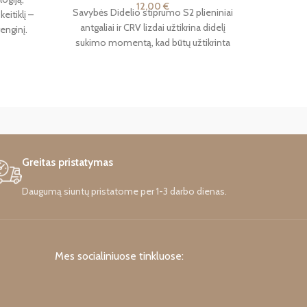
12,00
€
Savybės Didelio stiprumo S2 plieniniai
Elektrin
eitiklį –
antgaliai ir CRV lizdai užtikrina didelį
akumuli
enginį.
sukimo momentą, kad būtų užtikrinta
keitima
dažnio
didesnė sukimo galia Magnetiniai
su
ntamąją ir
irinimo
geriau
są. Tai
 tipų ir
631“
nešiojamas
Greitas pristatymas
siimti į
Daugumą siuntų pristatome per 1-3 darbo dienas.
Mes socialiniuose tinkluose: