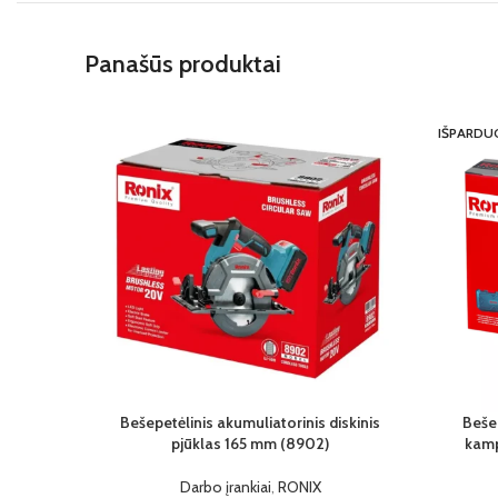
Panašūs produktai
IŠPARDU
Bešepetėlinis akumuliatorinis diskinis
Bešep
pjūklas 165 mm (8902)
kamp
Darbo įrankiai
,
RONIX