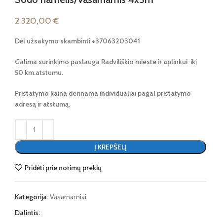
2 320,00
€
Dėl užsakymo skambinti +37063203041
Galima surinkimo paslauga Radviliškio mieste ir aplinkui iki
50 km.atstumu.
Pristatymo kaina derinama individualiai pagal pristatymo
adresą ir atstumą.
Į KREPŠELĮ
Pridėti prie norimų prekių
Kategorija:
Vasarnamiai
Dalintis: