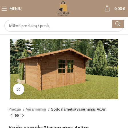
0
MENIU
0,00
€
Paspauskite, kad padidintumėte
Pradžia
Vasarnamiai
Sodo namelis/Vasarnamis 4x3m
Sodo namelis/Vasarnamis 4x3m