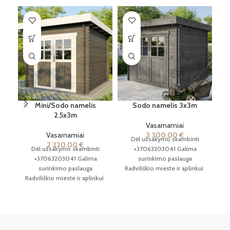
Mini/Sodo namelis
Sodo namelis 3x3m
2,5x3m
Vasarnamiai
Vasarnamiai
3 300,00
€
Dėl užsakymo skambinti
2 220,00
€
Dėl užsakymo skambinti
+37063203041
Galima
+37063203041
Galima
surinkimo paslauga
surinkimo paslauga
Radviliškio mieste ir aplinkui
Radviliškio mieste ir aplinkui
iki 50 km.atstumu.
iki 50 km.atstumu.
Pristatymo
Pristatymo kaina derinama
Ra
kaina derinama individualiai
individualiai pagal pristatymo
pagal pristatymo adresą ir
adresą ir atstumą.
atstumą.
in