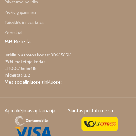
Privatumo politika
Prekių grąžinimas
Taisyklės ir nuostatos
Kontaktai
MB Reteila
Juridinio asmens kodas:
306656516
PVM mokėtojo kodas:
LT100016656618
info@reteila.lt
Mes socialiniuose tinkluose:
Apmokėjimus aptarnauja
Siuntas pristatome su: