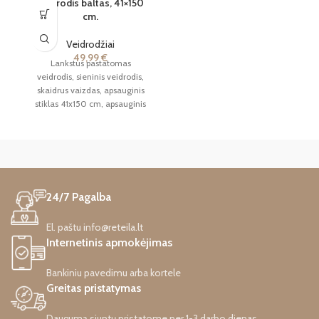
Veidrodis baltas, 41×150
cm.
Veidrodžiai
49,99
€
Lankstus pastatomas
veidrodis, sieninis veidrodis,
skaidrus vaizdas, apsauginis
stiklas 41x150 cm, apsauginis
stiklas – puikiai tinka
miegamiesiems ir
persirengimo kambariams.
PRISTATYMAS 2-5 DARBO
DIENOS.
24/7 Pagalba
El. paštu info@reteila.lt
Internetinis apmokėjimas
Bankiniu pavedimu arba kortele
Greitas pristatymas
Daugumą siuntų pristatome per 1-3 darbo dienas.