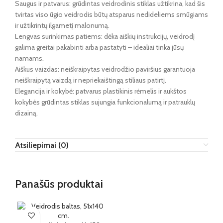
Saugus ir patvarus: grūdintas veidrodinis stiklas užtikrina, kad šis
tvirtas viso ūgio veidrodis būtų atsparus nedideliems smūgiams
ir užtikrintų ilgametį malonumą.
Lengvas surinkimas patiems: dėka aiškių instrukcijų, veidrodį
galima greitai pakabinti arba pastatyti – idealiai tinka jūsų
namams.
Aiškus vaizdas: neiškraipytas veidrodžio paviršius garantuoja
neiškraipytą vaizdą ir nepriekaištingą stiliaus patirtį.
Elegancija ir kokybė: patvarus plastikinis rėmelis ir aukštos
kokybės grūdintas stiklas sujungia funkcionalumą ir patrauklų
dizainą.
Atsiliepimai (0)
Panašūs produktai