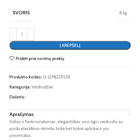
SVORIS
8 kg
Į KREPŠELĮ
Pridėti prie norimų prekių
Produkto kodas:
Q-JZMJ221122R
Kategorija:
Veidrodžiai
Dalintis:
Aprašymas
Stilius ir funkcionalumas: elegantiškas viso ūgio veidrodis su
juodu plastikiniu rėmeliu tinka bet kokiai aplinkai ir yra
universalus.