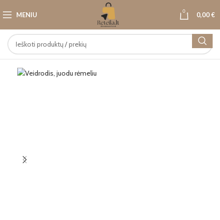
0
MENIU
0,00
€