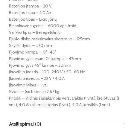
Baterijos įtampa – 20 V
Baterijos talpa – 4,0 Ah
Baterijos tipas – Ličio jonų
Be apkrovos greitis – 6000 aps./min.
Variklio tipas – Bešepetėlinis
Pjūklo disko maksimalus skersmuo – 125mm
Skylės dydis – φ20 mm
Pjovimo kampai – 0°–45°
Pjovimo gylis esant 0° kampui – 42mm
Pjovimo gylis 45° kampu – 30mm
Įkroviklio įvestis – 100–240 V / 50–60 Hz
Įkroviklio išvestis – 22 V / 4,0 A
Įkrovimo laikas – 1 val
Svoris – (su baterija) 2,67 kg
Priedai – Vidinis šešiakampis veržliaraktis (1 vnt.), kreiptuvas (1
vnt.), 4,0 Ah akumuliatorius (1 vnt.), 4,0 A įkroviklis (1 vnt.)
Atsiliepimai (0)