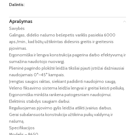
Dalintis:
Aprašymas
Savybės
Galingas, didelio našumo bešepetis variklis pasiekia 6000
aps./min., kad būtų užtikrintas didesnis greitis ir greitesnis
pjovimas.
Ergonomiška ir lengva konstrukcija pagerina darbo efektyvumą ir
sumažina naudotojo nuovargį.
Plieninė pagrindo plokštė leidžia tiksliai pjauti įstrižai dažniausiai
naudojamais 0°–45° kampais.
Įrengtas saugos raktas, siekiant padidinti naudojimo saugą.
Veleno fiksavimo sistema leidžia lengvai ir greitai keisti peiliuką.
Ergonomiška minkšta rankena patogesniam naudojimui.
Elektrinis stabdys saugiam darbui.
Reguliuojamas pjovimo gylis leidžia atlikti įvairius darbus.
Gerai subalansuota konstrukcija užtikrina puikų valdymą ir
našumą.
Specifikacijos
Modelis – 8650