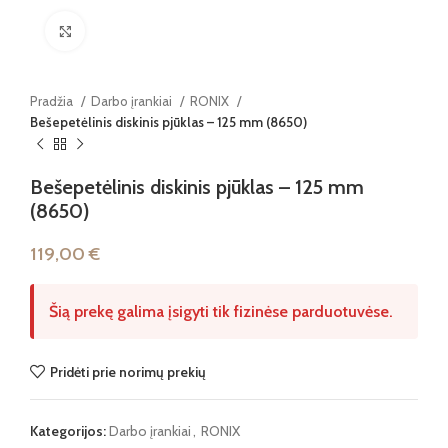
Paspauskite, kad padidintumėte
Pradžia
Darbo įrankiai
RONIX
Bešepetėlinis diskinis pjūklas – 125 mm (8650)
Bešepetėlinis diskinis pjūklas – 125 mm
(8650)
119,00
€
Šią prekę galima įsigyti tik fizinėse parduotuvėse.
Pridėti prie norimų prekių
Kategorijos:
Darbo įrankiai
,
RONIX