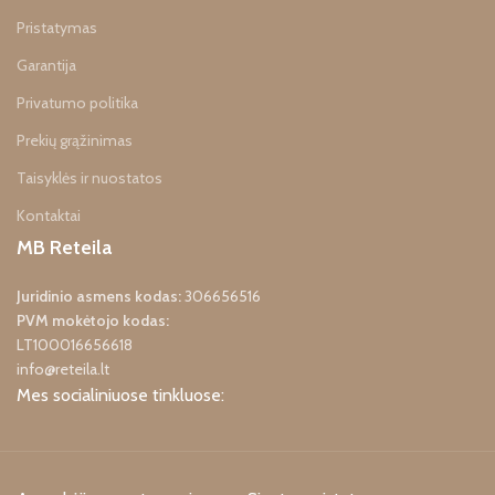
grandinės tepimo sistema.
Pristatymas
Garantija
Privatumo politika
Prekių grąžinimas
Taisyklės ir nuostatos
Kontaktai
MB Reteila
Juridinio asmens kodas:
306656516
PVM mokėtojo kodas:
LT100016656618
info@reteila.lt
Mes socialiniuose tinkluose: