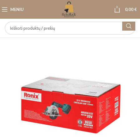
0
MENIU
0,00
€