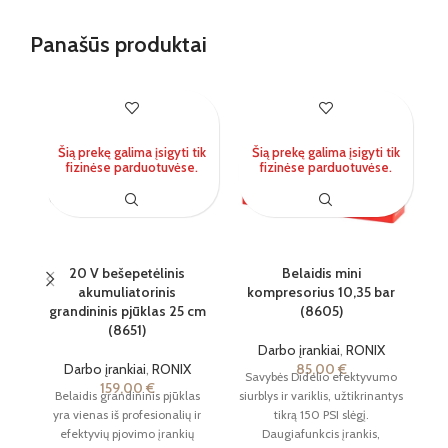
Panašūs produktai
Šią prekę galima įsigyti tik
Šią prekę galima įsigyti tik
fizinėse parduotuvėse.
fizinėse parduotuvėse.
20 V bešepetėlinis
Belaidis mini
akumuliatorinis
kompresorius 10,35 bar
a
grandininis pjūklas 25 cm
(8605)
(8651)
Darbo įrankiai
,
RONIX
Darbo įrankiai
,
RONIX
85,00
€
Savybės Didelio efektyvumo
159,00
€
Belaidis grandininis pjūklas
siurblys ir variklis, užtikrinantys
yra vienas iš profesionalių ir
tikrą 150 PSI slėgį.
už
efektyvių pjovimo įrankių
Daugiafunkcis įrankis,