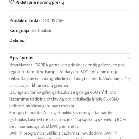
Pridėti prie norimų prekių
Produkto kodas:
CBCB9736F
Kategorija:
Gartraukiai
Dalintis:
Aprašymas
Ištarukiamas: CIARRA gartraukio priekinį sklendę galima lengvai
reguliuotitam tikru kampu. Atidarykite 60° ir pakabinkite, jei
reikia. Kai priekinis dangtelis lieka uždarytas, per tuščiavidurę siūlę
cirkuliuoja ir filtruoja orą greičiau
Galinga siurbimo galia: gartraukis su galingu 650 m³/h oro
išstūmimu užtikrina efektyvią oro cirkuliaciją ir tylų 56 dB(A)
veikimo triukšmą gaminant maistą.
Energiją taupantis A+++ gartraukis: šis energiją taupantis
gartraukis kasmet ne tik sumažina jūsų sąskaitą už elektrą 80%,
bet ir sunaudoja tik 12 kWh per metus.
„Wi-Fi“ programos jutiklinis valdymas: naudodami „Wi-Fi“