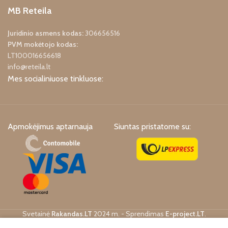
MB Reteila
Juridinio asmens kodas:
306656516
PVM mokėtojo kodas:
LT100016656618
info@reteila.lt
Mes socialiniuose tinkluose:
Apmokėjimus aptarnauja
Siuntas pristatome su:
Svetainė
Rakandas.LT
2024 m. - Sprendimas
E-project.LT
.
0