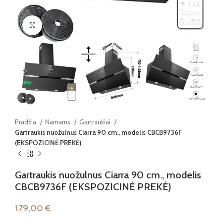
Paspauskite, kad padidintumėte
Pradžia
Namams
Gartraukiai
Gartraukis nuožulnus Ciarra 90 cm., modelis CBCB9736F
(EKSPOZICINĖ PREKĖ)
Gartraukis nuožulnus Ciarra 90 cm., modelis
CBCB9736F (EKSPOZICINĖ PREKĖ)
179,00
€