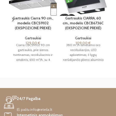
Gartraukis Ciarra 90 cm.,
Gartraukis CIARRA, 60
G
modelis CBCS9102
cm., modelis CBCB6736C
(EKSPOZICINĖ PREKĖ)
(EKSPOZICINĖ PREKĖ)
Gartraukiai
Gartraukiai
129,00
€
109,00
€
Ciarra CBCS9102 90 cm
380 m³/h išmetamo oro
gartraukis, prie sienos
recirkuliacijos, LED
G
tvirtinamas, recirkuliacinis ir
apšvietimas, 3 lygių
ortakinis, 650 m³/h, su 4
nerūdijančio plieno aliuminio
n
greičiais, WIFI programėle,
riebalų filtro sieninis
jutikliniu valdymu, virtuvės
ištraukimo gaubtas (juodas),
re
ištraukimo ventiliatorius su
suderinamas CBCF002 filtras
CBCF003 anglies filtrais [A+++
[A++ energijos klasė]
energijos klasė]
EKSPOZICINĖ PREKĖ. GALI
TURĖTI NAUDOJIMO ŽENKLŲ,
KAIP MENKI NEŽYMŪS
24/7 Pagalba
ĮBRĖŽIMAI, MIKROĮTRŪKIMAI,
BŪTI PAŽEISTA PAKUOTĖ.
El. paštu info@reteila.lt
Internetinis apmokėjimas