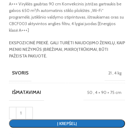
A+++ Viryklės gaubtas 90 cm Konvekcinis įstrižas gartraukis be
galvos 650 m³/h automatinis stiklo plokštės „Wi-Fi“
programėlė, jutiklinio valdymo stiprintuvas, ištraukiamas oras su
CBCF003 aktyvintos anglies filtru, 4 lygiai juodas [Energijos
klasė A+++]
EKSPOZICINĖ PREKĖ. GALI TURĖTI NAUDOJIMO ŽENKLŲ, KAIP
MENKI NEŽYMŪS ĮBRĖŽIMAI, MIKROĮTRŪKIMAI, BŪTI
PAŽEISTA PAKUOTĖ.
SVORIS
21
,
4 kg
IŠMATAVIMAI
50
,
4 × 90 × 75 cm
Į KREPŠELĮ