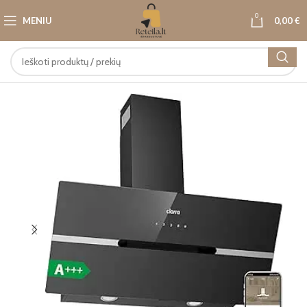
0
MENIU
0,00
€