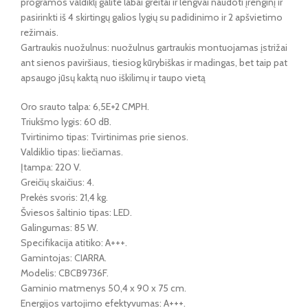
programos valdiklį galite labai greitai ir lengvai naudoti įrenginį ir
pasirinkti iš 4 skirtingų galios lygių su padidinimo ir 2 apšvietimo
režimais.
Gartraukis nuožulnus: nuožulnus gartraukis montuojamas įstrižai
ant sienos paviršiaus, tiesiog kūrybiškas ir madingas, bet taip pat
apsaugo jūsų kaktą nuo iškilimų ir taupo vietą
Oro srauto talpa: ‎6,5E+2 CMPH.
Triukšmo lygis: 60 dB.
Tvirtinimo tipas: Tvirtinimas prie sienos.
Valdiklio tipas: liečiamas.
Įtampa: 220 V.
Greičių skaičius: ‎4.
Prekės svoris: ‎21,4 kg.
Šviesos šaltinio tipas: LED.
Galingumas: 85 W.
Specifikacija atitiko: A+++.
Gamintojas: ‎CIARRA.
Modelis: CBCB9736F.
Gaminio matmenys ‎50,4 x 90 x 75 cm.
Energijos vartojimo efektyvumas: ‎A+++.