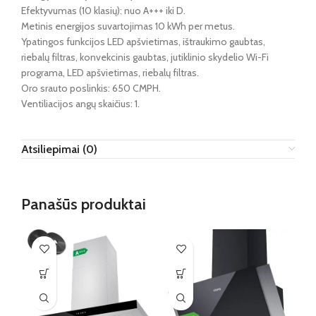
Efektyvumas (10 klasių): nuo A+++ iki D.
Metinis energijos suvartojimas 10 kWh per metus.
Ypatingos funkcijos LED apšvietimas, ištraukimo gaubtas,
riebalų filtras, konvekcinis gaubtas, jutiklinio skydelio Wi-Fi
programa, LED apšvietimas, riebalų filtras.
Oro srauto poslinkis: ‎650 CMPH.
Ventiliacijos angų skaičius: ‎1.
Atsiliepimai (0)
Panašūs produktai
IŠ