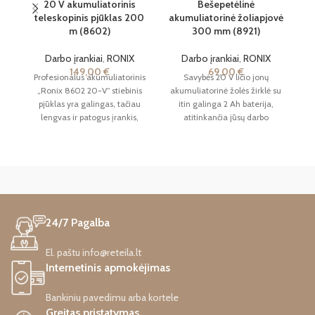
20 V akumuliatorinis
Bešepetėlinė
teleskopinis pjūklas 200
akumuliatorinė žoliapjovė
m (8602)
300 mm (8921)
Darbo įrankiai
,
RONIX
Darbo įrankiai
,
RONIX
149,00
€
69,00
€
Profesionalus akumuliatorinis
Savybės 20 V ličio jonų
„Ronix 8602 20-V“ stiebinis
akumuliatorinė žolės žirklė su
Sa
pjūklas yra galingas, tačiau
itin galinga 2 Ah baterija,
tv
lengvas ir patogus įrankis,
atitinkančia jūsų darbo
idealiai tinkantis genėjimo ir
reikalavimus Pasukama
g
kraštovaizdžio tvarkymo
galvutė
darbams. Sverdamas vos 3,48
kg, jis gali pasigirti 200 mm
(8 colių) grandininiu pjūklu su
našiu varikliu, kuris užtikrina
5,5 metro per sekundę
24/7 Pagalba
grandinės greitį ir 2700
aps./min. be apkrovos greitį.
Šis įrankis vienu įkrovimu gali
El. paštu info@reteila.lt
atlikti 120 pjūvių. Šis stiebinis
Internetinis apmokėjimas
pjūklas pasižymi išskirtiniu
patogumu, nes jame įrengta
Bankiniu pavedimu arba kortele
automatinė tepimo sistema,
Greitas pristatymas