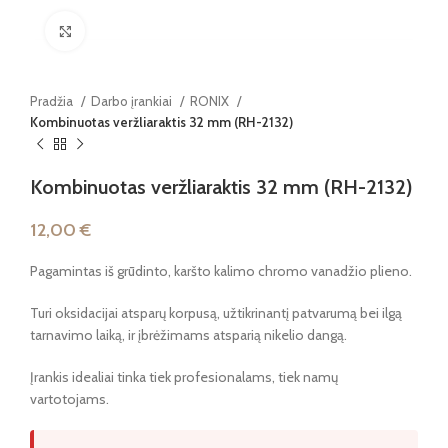
Paspauskite, kad padidintumėte
Pradžia
Darbo įrankiai
RONIX
Kombinuotas veržliaraktis 32 mm (RH-2132)
Kombinuotas veržliaraktis 32 mm (RH-2132)
12,00
€
Pagamintas iš grūdinto, karšto kalimo chromo vanadžio plieno.
Turi oksidacijai atsparų korpusą, užtikrinantį patvarumą bei ilgą
tarnavimo laiką, ir įbrėžimams atsparią nikelio dangą.
Įrankis idealiai tinka tiek profesionalams, tiek namų
vartotojams.