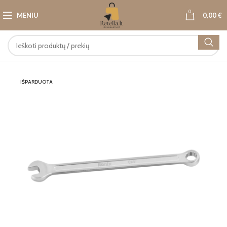
0
MENIU
0,00
€
IŠPARDUOTA