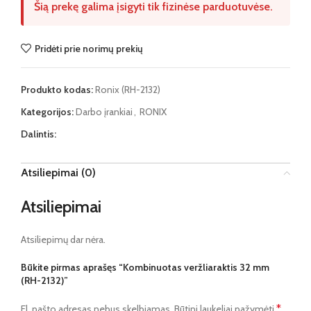
Šią prekę galima įsigyti tik fizinėse parduotuvėse.
Pridėti prie norimų prekių
Produkto kodas:
Ronix (RH-2132)
Kategorijos:
Darbo įrankiai
,
RONIX
Dalintis:
Atsiliepimai (0)
Atsiliepimai
Atsiliepimų dar nėra.
Būkite pirmas aprašęs “Kombinuotas veržliaraktis 32 mm
(RH-2132)”
*
El. pašto adresas nebus skelbiamas.
Būtini laukeliai pažymėti