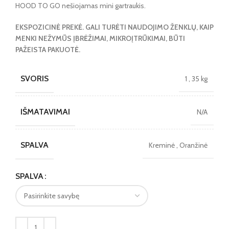
HOOD TO GO nešiojamas mini gartraukis.
EKSPOZICINĖ PREKĖ. GALI TURĖTI NAUDOJIMO ŽENKLŲ, KAIP
MENKI NEŽYMŪS ĮBRĖŽIMAI, MIKROĮTRŪKIMAI, BŪTI
PAŽEISTA PAKUOTĖ.
SVORIS
1
,
35 kg
IŠMATAVIMAI
N/A
SPALVA
Kreminė
,
Oranžinė
SPALVA