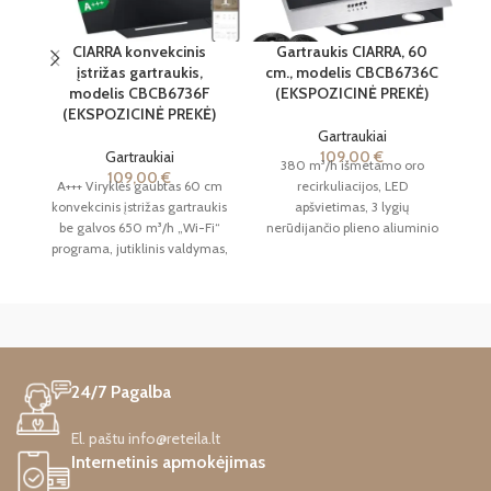
CIARRA konvekcinis
Gartraukis CIARRA, 60
Ga
įstrižas gartraukis,
cm., modelis CBCB6736C
modelis CBCB6736F
(EKSPOZICINĖ PREKĖ)
(EKSPOZICINĖ PREKĖ)
Gartraukiai
Gartraukiai
109,00
€
380 m³/h išmetamo oro
109,00
€
A+++ Viryklės gaubtas 60 cm
recirkuliacijos, LED
Su
konvekcinis įstrižas gartraukis
apšvietimas, 3 lygių
be galvos 650 m³/h „Wi-Fi“
nerūdijančio plieno aliuminio
i
programa, jutiklinis valdymas,
riebalų filtro sieninis
stiprintuvas, ištraukimo
ištraukimo gaubtas (juodas),
ventiliatorius, LED apšvietimas
suderinamas CBCF002 filtras
TU
su CBCF003 anglies filtru
[A++ energijos klasė]
juodas [A energijos klasė]
EKSPOZICINĖ PREKĖ. GALI
ĮB
EKSPOZICINĖ
TURĖTI NAUDOJIMO ŽENKLŲ,
KAIP MENKI NEŽYMŪS
PREKĖ. GALI TURĖTI
24/7 Pagalba
ĮBRĖŽIMAI, MIKROĮTRŪKIMAI,
NAUDOJIMO
BŪTI PAŽEISTA PAKUOTĖ.
ŽENKLŲ, KAIP MENKI
El. paštu info@reteila.lt
Internetinis apmokėjimas
NEŽYMŪS