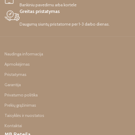
ĮBRĖŽIMAI,
Bankiniu pavedimu arba kortele
MIKROĮTRUKIMAI,
Greitas pristatymas
BŪTI PAŽEISTA
PAKUOTĖ.
Daugumą siuntų pristatome per 1-3 darbo dienas.
Naudinga informacija
Apmokėjimas
Pristatymas
Garantija
Privatumo politika
Prekių grąžinimas
Taisyklės ir nuostatos
Kontaktai
MB Reteila