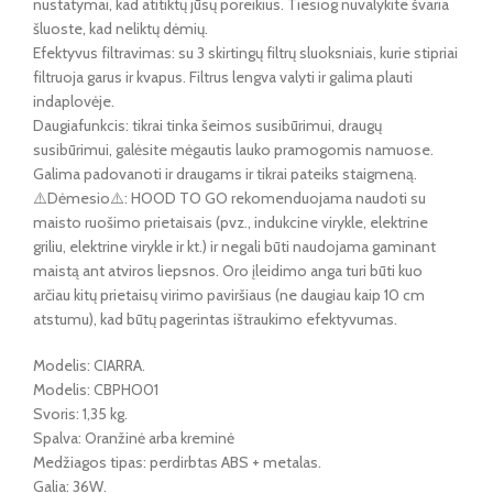
nustatymai, kad atitiktų jūsų poreikius. Tiesiog nuvalykite švaria
šluoste, kad neliktų dėmių.
Efektyvus filtravimas: su 3 skirtingų filtrų sluoksniais, kurie stipriai
filtruoja garus ir kvapus. Filtrus lengva valyti ir galima plauti
indaplovėje.
Daugiafunkcis: tikrai tinka šeimos susibūrimui, draugų
susibūrimui, galėsite mėgautis lauko pramogomis namuose.
Galima padovanoti ir draugams ir tikrai pateiks staigmeną.
⚠️Dėmesio⚠️: HOOD TO GO rekomenduojama naudoti su
maisto ruošimo prietaisais (pvz., indukcine virykle, elektrine
griliu, elektrine virykle ir kt.) ir negali būti naudojama gaminant
maistą ant atviros liepsnos. Oro įleidimo anga turi būti kuo
arčiau kitų prietaisų virimo paviršiaus (ne daugiau kaip 10 cm
atstumu), kad būtų pagerintas ištraukimo efektyvumas.
Modelis: CIARRA.
Modelis: CBPHO01
Svoris: 1,35 kg.
Spalva: Oranžinė arba kreminė
Medžiagos tipas: perdirbtas ABS + metalas.
Galia: 36W.