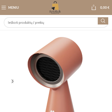
0
MENIU
0,00
€