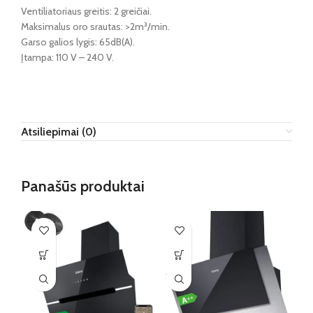
Ventiliatoriaus greitis: 2 greičiai.
Maksimalus oro srautas: >2m³/min.
Garso galios lygis: 65dB(A).
Įtampa: 110 V – 240 V.
Atsiliepimai (0)
Panašūs produktai
IŠ