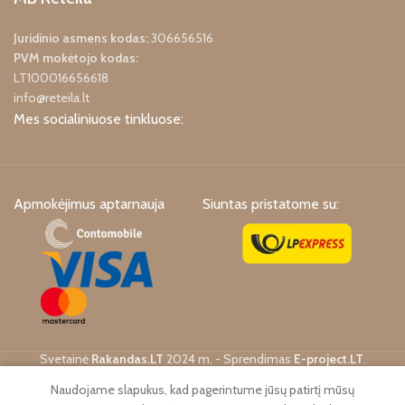
Juridinio asmens kodas:
306656516
PVM mokėtojo kodas:
LT100016656618
info@reteila.lt
Mes socialiniuose tinkluose:
Apmokėjimus aptarnauja
Siuntas pristatome su:
Svetainė
Rakandas.LT
2024 m. - Sprendimas
E-project.LT
.
0
Naudojame slapukus, kad pagerintume jūsų patirtį mūsų
atalogas
Norimos prekės
Krepšelis
Paskyra