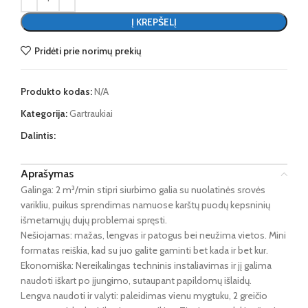
Į KREPŠELĮ
Pridėti prie norimų prekių
Produkto kodas:
N/A
Kategorija:
Gartraukiai
Dalintis:
Aprašymas
Galinga: 2 m³/min stipri siurbimo galia su nuolatinės srovės
varikliu, puikus sprendimas namuose karštų puodų kepsninių
išmetamųjų dujų problemai spręsti.
Nešiojamas: mažas, lengvas ir patogus bei neužima vietos. Mini
formatas reiškia, kad su juo galite gaminti bet kada ir bet kur.
Ekonomiška: Nereikalingas techninis instaliavimas ir jį galima
naudoti iškart po įjungimo, sutaupant papildomų išlaidų.
Lengva naudoti ir valyti: paleidimas vienu mygtuku, 2 greičio