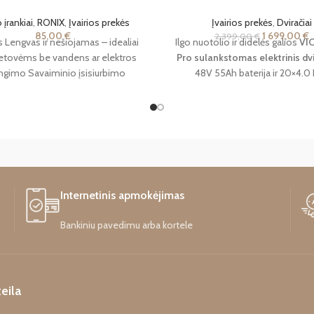
 įrankiai
,
RONIX
,
Įvairios prekės
Įvairios prekės
,
Dviračiai
85,00
€
1 699,00
€
2 399,00
€
 Lengvas ir nešiojamas – idealiai
Ilgo nuotolio ir didelės galios
VIC
ietovėms be vandens ar elektros
Pro sulankstomas elektrinis dvi
ungimo Savaiminio įsisiurbimo
48V 55Ah baterija ir 20×4.0
a, leidžianti naudoti alternatyvius
padangomis. Hidrauliniai stabdžia
vandens
amortizacija ir iki 300 km su 
asistavimu. Skirtas tiek miestui
ilgesnėms kelionėms. Pristaty
dienos.
Internetinis apmokėjimas
Bankiniu pavedimu arba kortele
eila