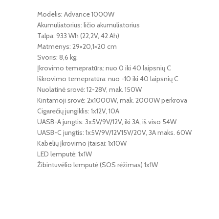
Modelis: Advance 1000W
Akumuliatorius: ličio akumuliatorius
Talpa: 933 Wh (22,2V, 42 Ah)
Matmenys: 29×20,1×20 cm
Svoris: 8,6 kg.
Įkrovimo temepratūra: nuo 0 iki 40 laipsnių C
Iškrovimo temepratūra: nuo -10 iki 40 laipsnių C
Nuolatinė srovė: 12-28V, mak. 150W
Kintamoji srovė: 2x1000W, mak. 2000W perkrova
Cigarečių jungiklis: 1x12V, 10A
UASB-A jungtis: 3x5V/9V/12V, iki 3A, iš viso 54W
UASB-C jungtis: 1x5V/9V/12V15V/20V, 3A maks. 60W
Kabelių įkrovimo įtaisai: 1x10W
LED lemputė: 1x1W
Žibintuvėlio lemputė (SOS rėžimas) 1x1W