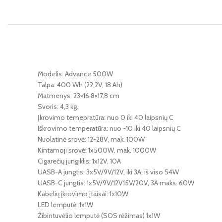
Modelis: Advance 500W
Talpa: 400 Wh (22,2V, 18 Ah)
Matmenys: 23×16,8×17,8 cm
Svoris: 4,3 kg.
Įkrovimo temepratūra: nuo 0 iki 40 laipsnių C
Iškrovimo temperatūra: nuo -10 iki 40 laipsnių C
Nuolatinė srovė: 12-28V, mak. 100W
Kintamoji srovė: 1x500W, mak. 1000W
Cigarečių jungiklis: 1x12V, 10A
UASB-A jungtis: 3x5V/9V/12V, iki 3A, iš viso 54W
UASB-C jungtis: 1x5V/9V/12V15V/20V, 3A maks. 60W
Kabelių įkrovimo įtaisai: 1x10W
LED lemputė: 1x1W
Žibintuvėlio lemputė (SOS rėžimas) 1x1W