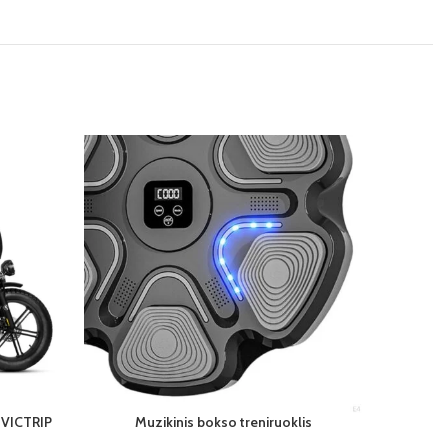
s VICTRIP
Muzikinis bokso treniruoklis
Nešiojam