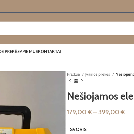
OS PREKĖS
APIE MUS
KONTAKTAI
Pradžia
Įvairios prekės
Nešiojamo
Nešiojamos ele
179,00
€
–
399,00
€
SVORIS