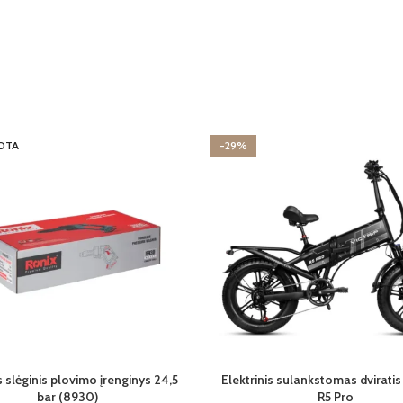
OTA
-29%
s slėginis plovimo įrenginys 24,5
Elektrinis sulankstomas dvirati
bar (8930)
R5 Pro