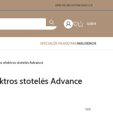
APIE MUS
KONTAKTAI
D.U.K.
0
0,00
€
SPECIALŪS PASIŪLYMAI
NAUJIENOS
s elektros stotelės Advance
ktros stotelės Advance
N/A