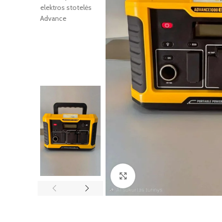
Paspauskite, kad padidintumė