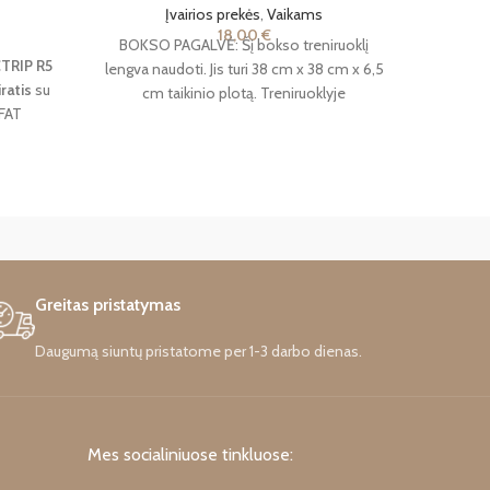
Įvairios prekės
,
Vaikams
18,00
€
BOKSO PAGALVĖ: Šį bokso treniruoklį
TRIP R5
Neši
lengva naudoti. Jis turi 38 cm x 38 cm x 6,5
ratis
su
cm taikinio plotą. Treniruoklyje
 FAT
i, pilna
pedalų
, tiek
mas 5-7
Greitas pristatymas
Daugumą siuntų pristatome per 1-3 darbo dienas.
Mes socialiniuose tinkluose: