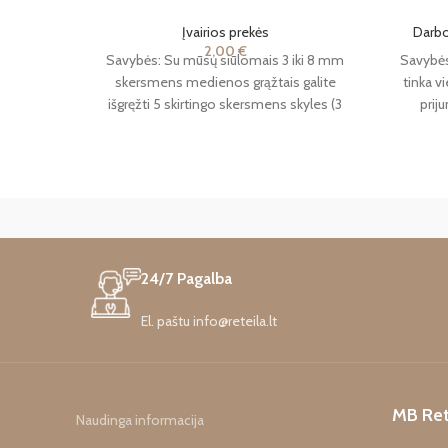
Įvairios prekės
Darbo
2,00
€
Savybės: Su mūsų siūlomais 3 iki 8 mm
Savybės
skersmens medienos grąžtais galite
tinka v
išgręžti 5 skirtingo skersmens skyles (3
prij
mm, 4
funkcij
24/7 Pagalba
El. paštu info@reteila.lt
MB Ret
Naudinga informacija