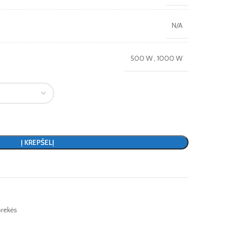
N/A
500 W
,
1000 W
Į KREPŠELĮ
prekės